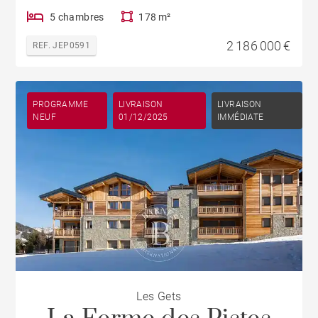
5 chambres
178 m²
2 186 000 €
REF. JEP0591
PROGRAMME
LIVRAISON
LIVRAISON
NEUF
01/12/2025
IMMÉDIATE
Les Gets