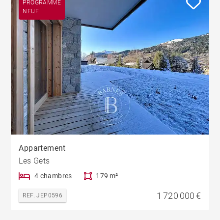
PROGRAMME
NEUF
Appartement
Les Gets
4 chambres
179 m²
1 720 000 €
REF. JEP0596