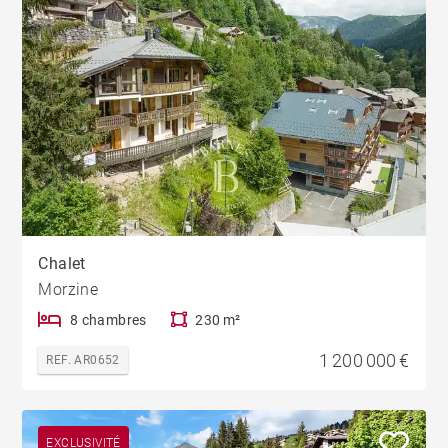
Chalet
Morzine
8 chambres
230 m²
1 200 000 €
REF. AR0652
EXCLUSIVITÉ