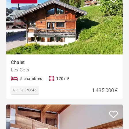
Chalet
Les Gets
5 chambres
170 m²
1 435 000 €
REF. JEP0645