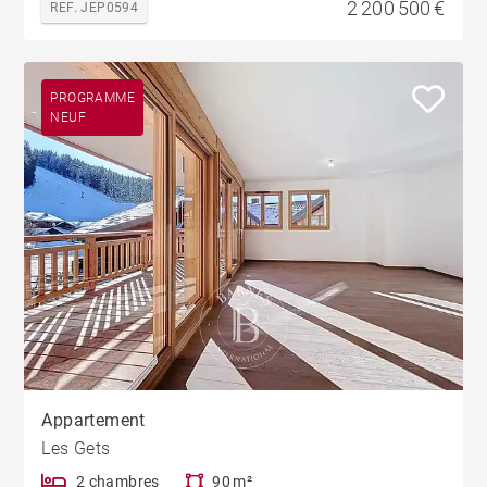
2 200 500 €
REF. JEP0594
PROGRAMME
NEUF
Appartement
Les Gets
2 chambres
90 m²