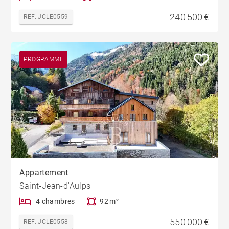
240 500 €
REF. JCLE0559
PROGRAMME
Appartement
Saint-Jean-d'Aulps
4 chambres
92 m²
550 000 €
REF. JCLE0558