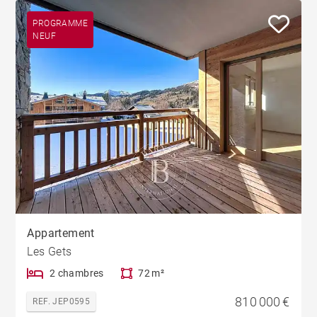
PROGRAMME
NEUF
Appartement
Les Gets
2 chambres
72 m²
810 000 €
REF. JEP0595