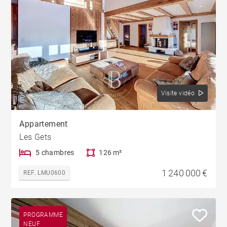
Visite vidéo
Appartement
Les Gets
5 chambres
126 m²
1 240 000 €
REF. LMU0600
PROGRAMME
NEUF