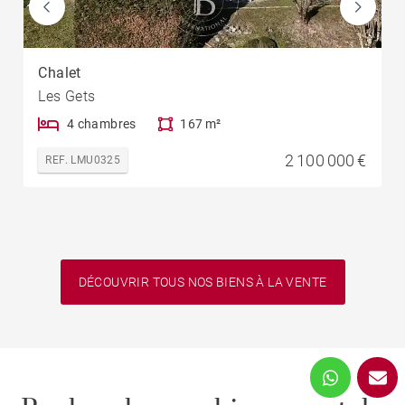
Chalet
Les Gets
4 chambres
167 m²
2 100 000 €
REF. LMU0325
DÉCOUVRIR TOUS NOS BIENS À LA VENTE