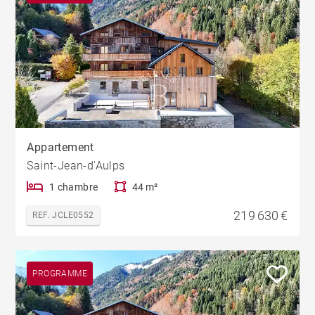
Appartement
Saint-Jean-d'Aulps
1 chambre
44 m²
219 630 €
REF. JCLE0552
PROGRAMME