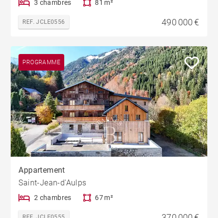
3 chambres
81 m²
490 000 €
REF. JCLE0556
PROGRAMME
Appartement
Saint-Jean-d'Aulps
2 chambres
67 m²
370 000 €
REF. JCLE0555