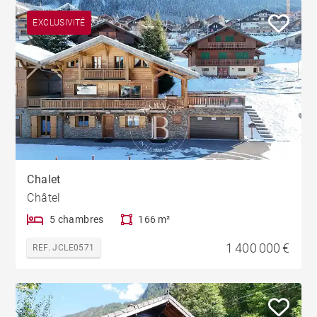
EXCLUSIVITÉ
Chalet
Châtel
5 chambres
166 m²
1 400 000 €
REF. JCLE0571