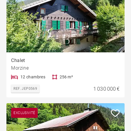
Chalet
Morzine
12 chambres
256 m²
1 030 000 €
REF. JEP0569
EXCLUSIVITÉ