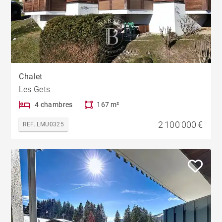
Chalet
Les Gets
4 chambres
167 m²
2 100 000 €
REF. LMU0325