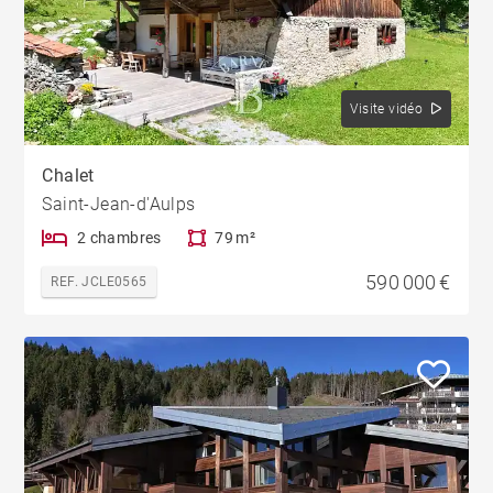
Visite vidéo
Chalet
Saint-Jean-d'Aulps
2 chambres
79 m²
590 000 €
REF. JCLE0565