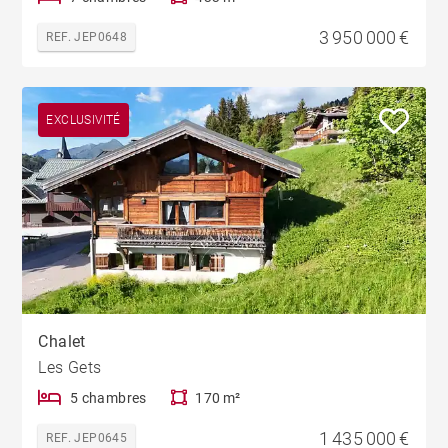
3 950 000 €
REF. JEP0648
EXCLUSIVITÉ
Chalet
Les Gets
5 chambres
170 m²
1 435 000 €
REF. JEP0645