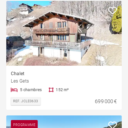
Chalet
Les Gets
5 chambres
152 m²
699 000 €
REF. JCLE0633
PROGRAMME