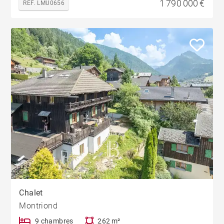
1 790 000 €
REF. LMU0656
Chalet
Montriond
9 chambres
262 m²