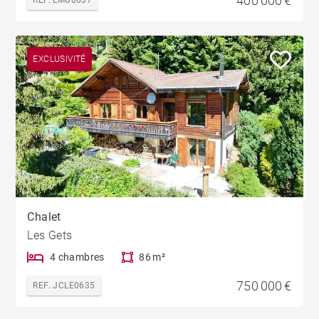
400 000 €
EXCLUSIVITÉ
Chalet
Les Gets
4 chambres
86 m²
750 000 €
REF. JCLE0635