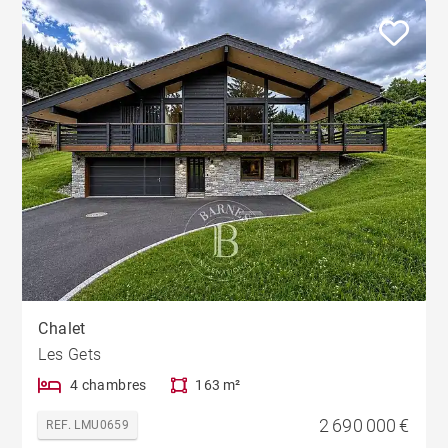
Chalet
Les Gets
4 chambres
163 m²
2 690 000 €
REF. LMU0659