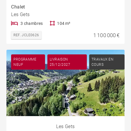
Chalet
Les Gets
3 chambres
104 m²
1 100 000 €
REF. JCLE0626
PROGRAMME
LIVRAISON
TRAVAUX EN
NEUF
25/12/2027
COURS
Les Gets