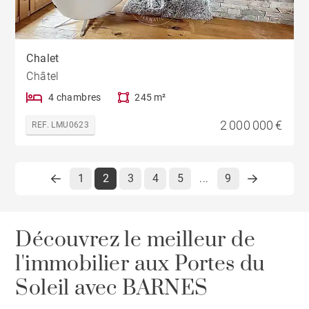
Chalet
Châtel
4 chambres
245 m²
2 000 000 €
REF. LMU0623
1
2
3
4
5
9
...
Découvrez le meilleur de
l'immobilier aux Portes du
Soleil avec BARNES