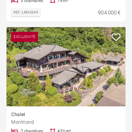
3 chambres
79 m²
904 000 €
REF. LMU0649
EXCLUSIVITÉ
Chalet
Montriond
7 chambres
433 m²