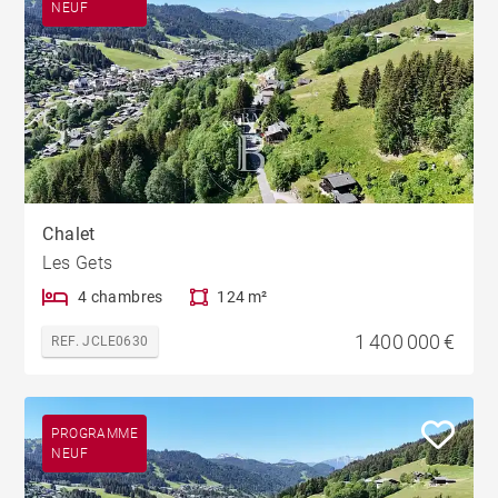
NEUF
Chalet
Les Gets
4 chambres
124 m²
1 400 000 €
REF. JCLE0630
PROGRAMME
NEUF