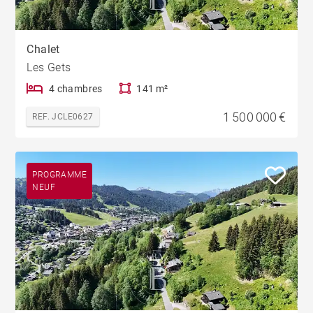
Chalet
Les Gets
4 chambres
141 m²
1 500 000 €
REF. JCLE0627
PROGRAMME
NEUF