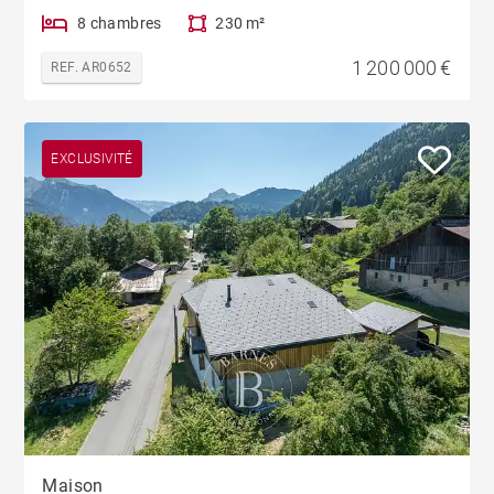
8 chambres
230 m²
1 200 000 €
REF. AR0652
EXCLUSIVITÉ
Maison