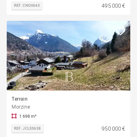
495 000 €
REF. CNO0643
Terrain
Morzine
1 698 m²
950 000 €
REF. JCLE0638