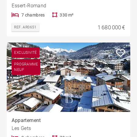
Essert-Romand
7 chambres
330 m²
1 680 000 €
REF. AR0651
EXCLUSIVITÉ
PROGRAMME
NEUF
Appartement
Les Gets