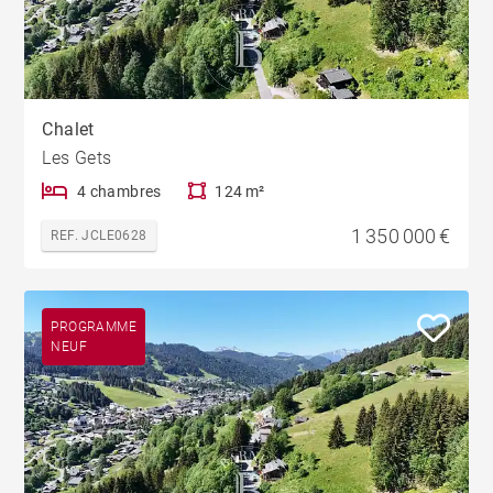
Chalet
Les Gets
4 chambres
124 m²
1 350 000 €
REF. JCLE0628
PROGRAMME
NEUF