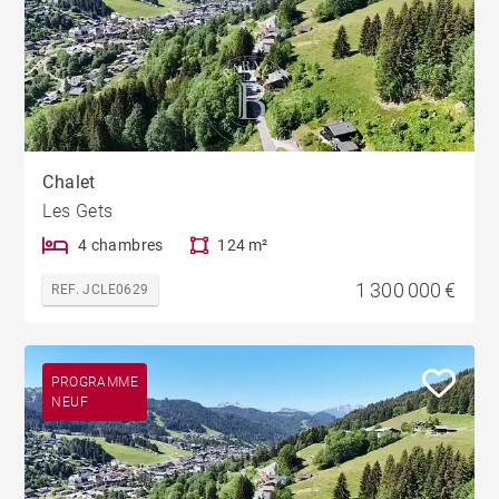
Chalet
Les Gets
4 chambres
124 m²
1 300 000 €
REF. JCLE0629
PROGRAMME
NEUF