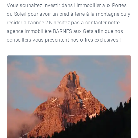
Vous souhaitez investir dans l'
immobilier aux Portes
du Soleil
pour avoir un pied à terre à la montagne ou y
résider à l'année ? N'hésitez pas à contacter notre
agence immobilière BARNES aux Gets
afin que nos
conseillers vous présentent nos offres exclusives !