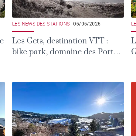
LES NEWS DES STATIONS
05/05/2026
L
le
Les Gets, destination VTT :
L
bike park, domaine des Portes
G
du Soleil et grands rendez-
vous