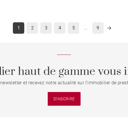
1
2
3
4
5
9
...
ier haut de gamme vous i
 newsletter et recevez notre actualité sur l'immobilier de pre
S'INSCRIRE