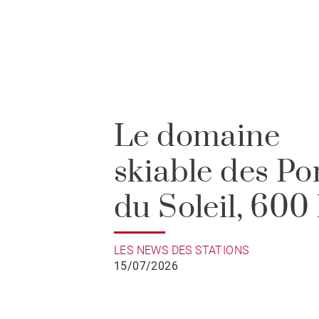
Le domaine
skiable des Po
du Soleil, 600
de pistes entre
LES NEWS DES STATIONS
15/07/2026
France et Suis