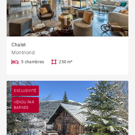
Chalet
Montriond
5 chambres
250 m²
EXCLUSIVITÉ
VENDU PAR
BARNES