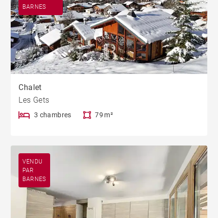
BARNES
Chalet
Les Gets
3 chambres
79 m²
VENDU
PAR
BARNES