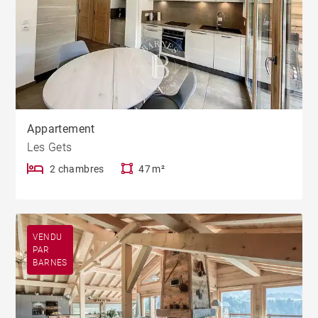
Appartement
Les Gets
2 chambres
47 m²
VENDU
PAR
BARNES