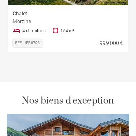
Chalet
Morzine
4 chambres
154 m²
999 000 €
REF. JEP0703
Nos biens d'exception
\/50.z-20(class="via-black/45 via-[9%] from-[0%] to-
[21%] to-transparent")