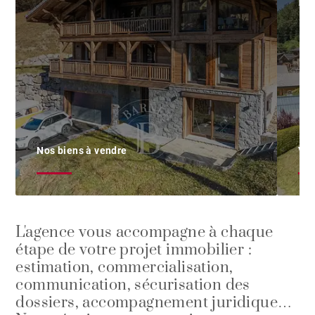
mi
Nos biens à vendre
Ven
L'agence vous accompagne à chaque
étape de votre projet immobilier :
estimation, commercialisation,
communication, sécurisation des
dossiers, accompagnement juridique…