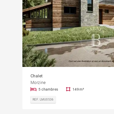
Chalet
Morzine
5 chambres
149 m²
REF. LMU0536