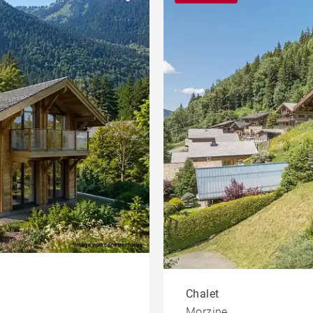
Coeur du village
et
Programme
Bureau et
commerce
ble
Penthouse
Chalet
Morzine