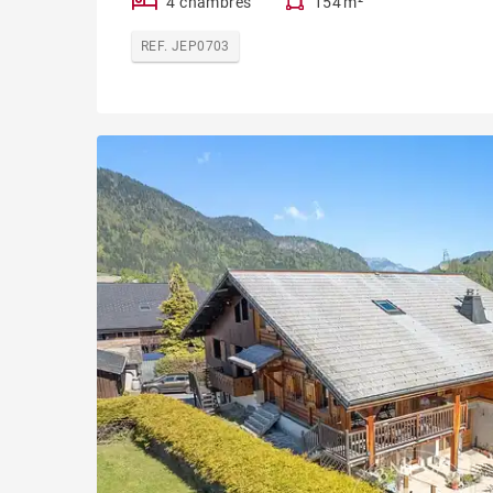
4 chambres
154 m²
REF. JEP0703