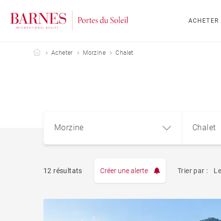
ACHETER
Barnes Portes du Soleil
Acheter
Morzine
Chalet
Morzine
Chalet
12 résultats
Créer une alerte
Trier par :
Le
Appart
Morzine (74110)