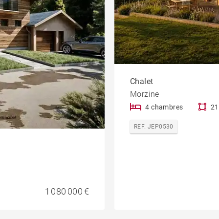
Chalet
Morzine
4 chambres
21
REF. JEP0530
1 080 000 €