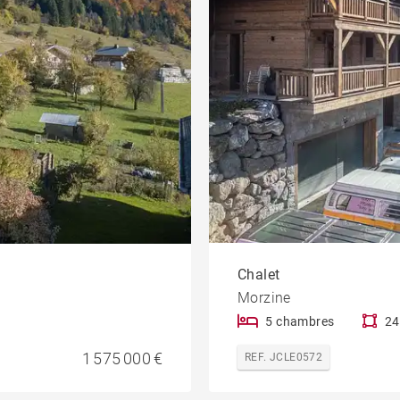
Chalet
Morzine
5 chambres
24
1 575 000 €
REF. JCLE0572