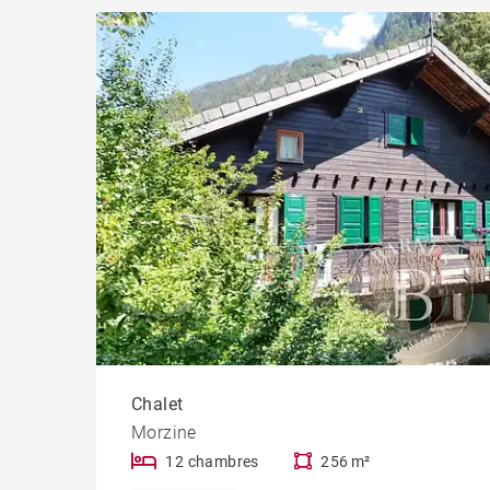
Chalet
Morzine
12 chambres
256 m²