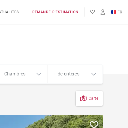
FR
CTUALITÉS
DEMANDE D'ESTIMATION
EN
Chambres
+ de critères
Carte
4
5+
m²
Résidences hôtelières