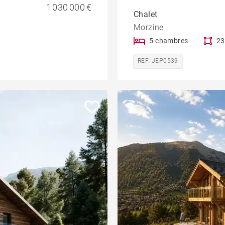
1 030 000 €
Chalet
Morzine
5 chambres
23
REF. JEP0539