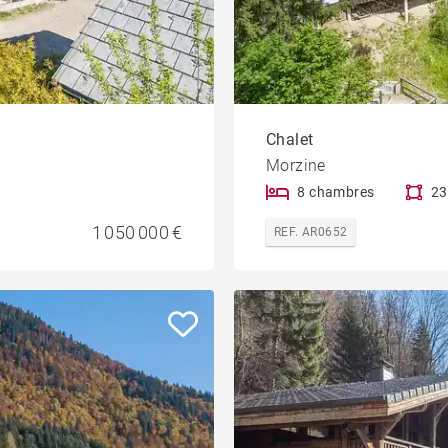
Chalet
Morzine
8 chambres
23
1 050 000 €
REF. AR0652