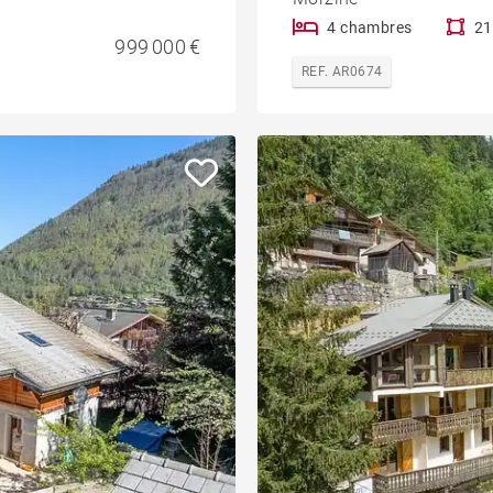
4 chambres
21
999 000 €
REF. AR0674