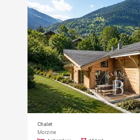
Chal
Immeu
Chalet
Morzine