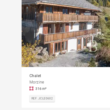
Chalet
Morzine
316 m²
REF. JCLE0602