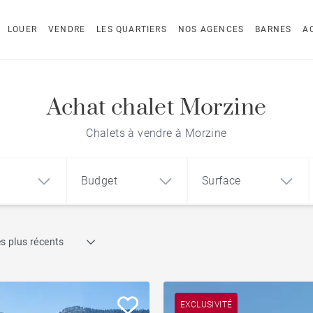
LOUER
VENDRE
LES QUARTIERS
NOS AGENCES
BARNES
A
Achat chalet Morzine
Chalets à vendre à Morzine
Budget
Surface
Recherche par référence
s plus récents
1
2
3
m²
€
€
Chalet avec vue
ement
Maison
Terrain
EXCLUSIVITÉ