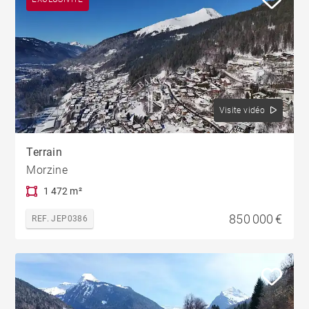
Visite vidéo
Terrain
Morzine
1 472 m²
850 000 €
REF. JEP0386