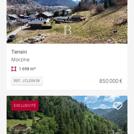
Terrain
Morzine
1 698 m²
850 000 €
REF. JCLE0638
EXCLUSIVITÉ