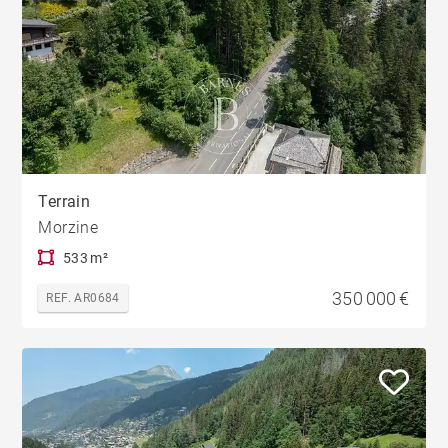
Terrain
Morzine
533 m²
350 000 €
REF. AR0684