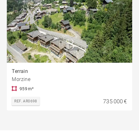
Terrain
Morzine
959 m²
735 000 €
REF. AR0698