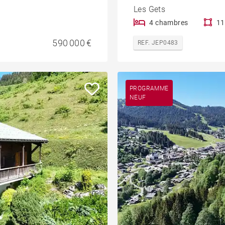
Les Gets
4 chambres
11
590 000 €
REF. JEP0483
PROGRAMME
NEUF