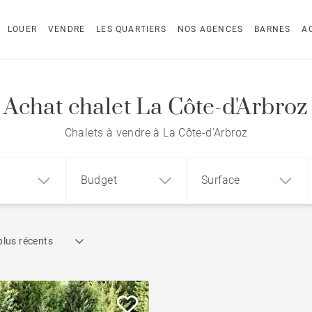
LOUER
VENDRE
LES QUARTIERS
NOS AGENCES
BARNES
A
Achat chalet La Côte-d'Arbroz
Chalets à vendre à La Côte-d'Arbroz
Budget
Surface
Recherche par référence
plus récents
1
2
3
m²
€
€
Chalet avec vue
ement
Maison
Terrain