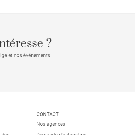
ntéresse ?
stige et nos événements
CONTACT
Nos agences
n des
Demande d'estimation