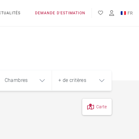
FR
CTUALITÉS
DEMANDE D'ESTIMATION
EN
Chambres
+ de critères
Carte
4
5+
m²
Résidences hôtelières