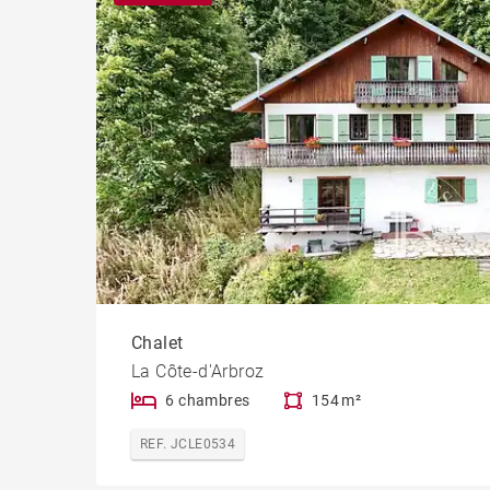
Chal
Immeu
Chalet
La Côte-d'Arbroz
6 chambres
154 m²
REF. JCLE0534