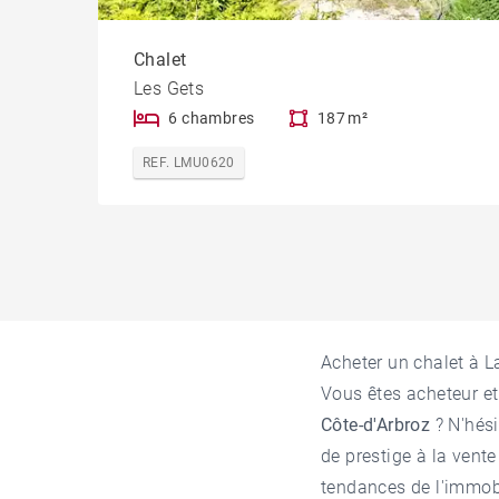
Chalet
Les Gets
6 chambres
187 m²
REF. LMU0620
Acheter un chalet à 
Vous êtes acheteur et
Côte-d'Arbroz
? N'hési
de prestige à la vent
tendances de l'
immobi