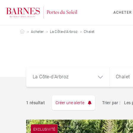
ACHETER
Barnes Portes du Soleil
Acheter
La Côte-d'Arbroz
Chalet
La Côte-d'Arbroz
Chalet
1 résultat
Créer une alerte
Trier par :
Les 
Appart
La Côte-d'Arbroz (74110)
EXCLUSIVITÉ