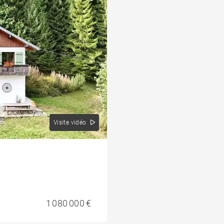
Coeur du village
et
Programme
Bureau et
commerce
ble
Penthouse
Visite vidéo
1 080 000 €