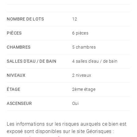
l’installation d’une cheminée ou d’un insert.
NOMBRE DE LOTS
12
Deux caves, deux locaux à skis et deux places de
parking complètent ce bien d’exception, idéal comme
PIÈCES
6 pièces
résidence secondaire ou investissement locatif haut
de gamme.
CHAMBRES
5 chambres
SALLES D'EAU / DE BAIN
4 salles d'eau / de bain
NIVEAUX
2 niveaux
ÉTAGE
2ème étage
ASCENSEUR
Oui
Les informations sur les risques auxquels ce bien est
exposé sont disponibles sur le site Géorisques :