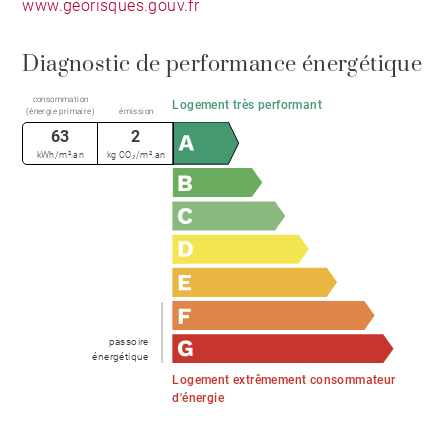
www.georisques.gouv.fr
Diagnostic de performance énergétique
consommation
Logement très performant
(énergie primaire)
émission
63
2
kWh/m².an
kg CO₂/m².an
passoire
énergétique
Logement extrêmement consommateur
d'énergie