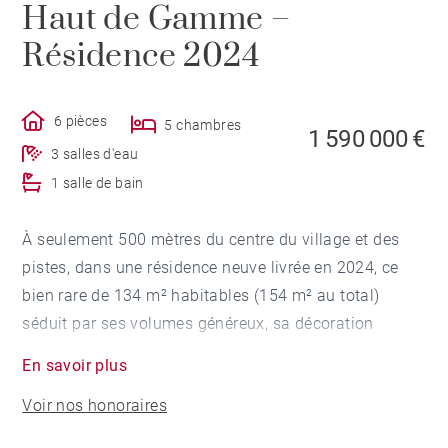
Haut de Gamme –
Résidence 2024
6 pièces
5 chambres
1 590 000 €
3 salles d'eau
1 salle de bain
À seulement 500 mètres du centre du village et des
pistes, dans une résidence neuve livrée en 2024, ce
bien rare de 134 m² habitables (154 m² au total)
séduit par ses volumes généreux, sa décoration
minutieuse et sa vue dégagée sur les montagnes.
En savoir plus
Voir nos honoraires
Conçu et décoré dans le détail par une architecte
d’intérieur, chaque espace a été pensé avec soin,