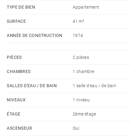
TYPE DE BIEN
Appartement
* Les balcons et la paline seront rénovés en
SURFACE
41 m²
2025/2026. Présence d’un gardien à l’année dans la
résidence.
ANNÉE DE CONSTRUCTION
1974
PIÈCES
2 pièces
CHAMBRES
1 chambre
SALLES D'EAU / DE BAIN
1 salle d'eau / de bain
NIVEAUX
1 niveau
ÉTAGE
2ème étage
ASCENSEUR
Oui