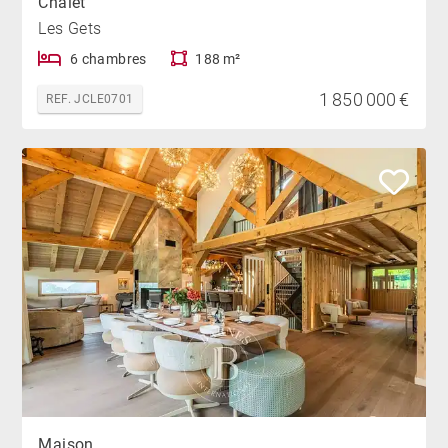
Chalet
Les Gets
6 chambres
188 m²
1 850 000 €
REF. JCLE0701
Maison