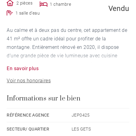
2 pièces
1 chambre
Vendu
1 salle d'eau
Au calme et à deux pas du centre, cet appartement de
41 m² offre un cadre idéal pour profiter de la
montagne. Entièrement rénové en 2020, il dispose
d’une grande pièce de vie lumineuse avec cuisine
ouverte et de nombreux rangements. Son exposition
En savoir plus
sud-est assure une belle luminosité, avec une vue
Voir nos honoraires
dégagée sur les montagnes.
Informations sur le bien
Vendu meublé, il comprend également deux caves, un
casier à ski et une place de parking.
RÉFÉRENCE AGENCE
JEP0425
Une cabine peut être aménagée pour ajouter deux
SECTEUR/ QUARTIER
LES GETS
couchages permanents.