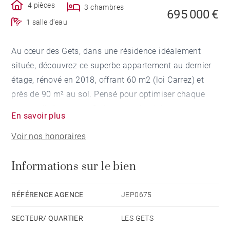
4 pièces
3 chambres
695 000 €
1 salle d'eau
Au cœur des Gets, dans une résidence idéalement
située, découvrez ce superbe appartement au dernier
étage, rénové en 2018, offrant 60 m2 (loi Carrez) et
près de 90 m² au sol. Pensé pour optimiser chaque
espace, il dispose de 3 chambres ingénieusement
En savoir plus
aménagée avec lits en mezzanine, permettant
Voir nos honoraires
d’accueillir jusqu’à 9 personnes.
Informations sur le bien
La pièce de vie lumineuse, avec cuisine ouverte,
s’ouvre sur un balcon exposé sud-est offrant une vue
sur le village et les pistes. Vous profiterez d’un
RÉFÉRENCE AGENCE
JEP0675
emplacement privilégié, à deux pas des commerces,
SECTEUR/ QUARTIER
LES GETS
restaurants et remontées mécaniques.