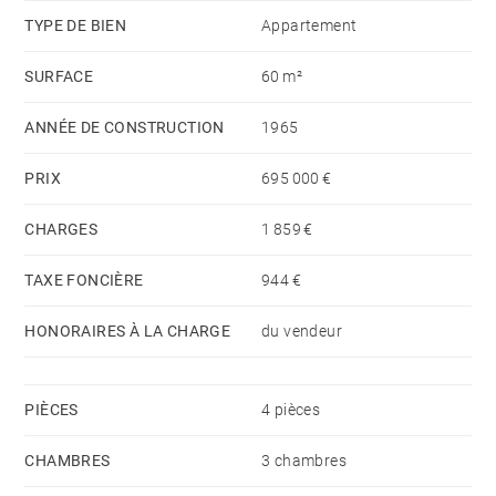
TYPE DE BIEN
Appartement
Un casier à skis situé sur le palier ainsi qu’une place
SURFACE
60 m²
de parking extérieure complètent ce bien, idéal pour
une résidence secondaire ou un investissement locatif
ANNÉE DE CONSTRUCTION
1965
en montagne.
PRIX
695 000 €
CHARGES
1 859 €
TAXE FONCIÈRE
944 €
HONORAIRES À LA CHARGE
du vendeur
PIÈCES
4 pièces
CHAMBRES
3 chambres