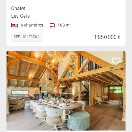
Chalet
Les Gets
6 chambres
188 m²
1 850 000 €
REF. JCLE0701