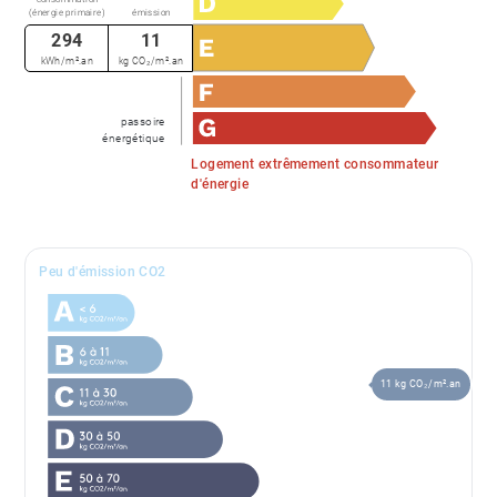
(énergie primaire)
émission
294
11
kWh/m².an
kg CO₂/m².an
passoire
énergétique
Logement extrêmement consommateur
d'énergie
Peu d'émission CO2
11 kg CO₂/m².an