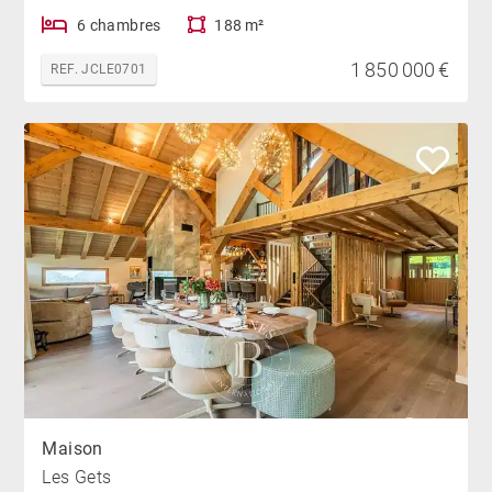
6 chambres
188 m²
1 850 000 €
REF. JCLE0701
Maison
Les Gets