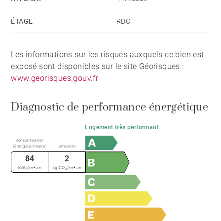
possibilité de poursuivre l’exploitation en place, ou
d’en sortir, avec dans ce cas une régularisation de la
ÉTAGE
RDC
TVA conformément à la réglementation en vigueur.
Les informations sur les risques auxquels ce bien est
* Dossier complet disponible sur demande.
exposé sont disponibles sur le site Géorisques :
www.georisques.gouv.fr
Diagnostic de performance énergétique
Logement très performant
consommation
(énergie primaire)
émission
84
2
kWh/m².an
kg CO₂/m².an