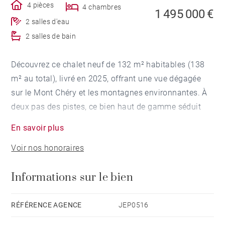
4 pièces
4 chambres
1 495 000 €
2 salles d'eau
2 salles de bain
Découvrez ce chalet neuf de 132 m² habitables (138
m² au total), livré en 2025, offrant une vue dégagée
sur le Mont Chéry et les montagnes environnantes. À
deux pas des pistes, ce bien haut de gamme séduit
par ses volumes et sa luminosité.
En savoir plus
Voir nos honoraires
Édifié sur trois niveaux avec mezzanine, le chalet
propose 4 chambres en suite ainsi qu’une vaste pièce
Informations sur le bien
de vie avec cuisine équipée neuve, ouverte sur un
salon cathédrale, apportant volume et luminosité. La
grande mezzanine offre de nombreuses possibilités
RÉFÉRENCE AGENCE
JEP0516
d’aménagement, pouvant accueillir un dortoir, une