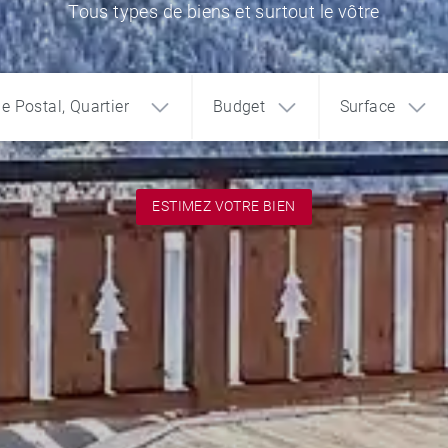
Tous types de biens et surtout le vôtre
de Postal, Quartier
Budget
Surface
ESTIMEZ VOTRE BIEN
1
2
3
€