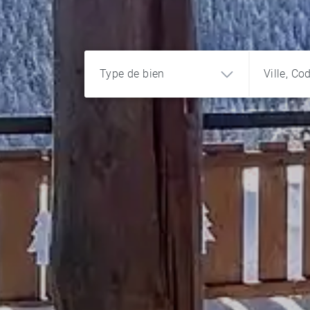
Type de bien
Ville, Co
Appartement
Maison
Terrain
Chalet
Programme
Bureau et
commerce