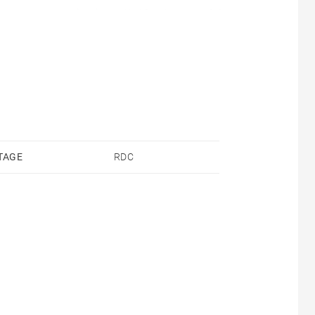
 une construction jusqu’à 10 mètres au faîtage.
l laisse place à de nombreuses possibilités
 demande.
TAGE
RDC