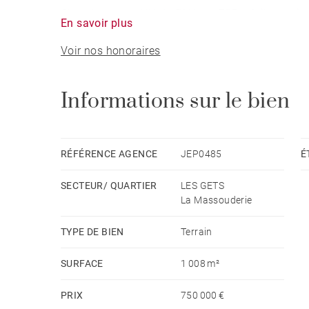
Classé en zone UH du PLU sur 785 m², il autorise
En savoir plus
L'absence de coefficient d’emprise au sol maxima
Voir nos honoraires
d’aménagement.
Un bien rare sur le secteur. Dossier complet sur
Informations sur le bien
RÉFÉRENCE AGENCE
JEP0485
É
SECTEUR/ QUARTIER
LES GETS
La Massouderie
TYPE DE BIEN
Terrain
SURFACE
1 008 m²
PRIX
750 000 €