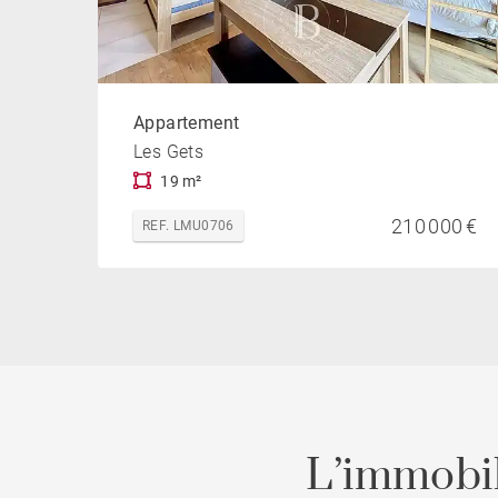
Appartement
Les Gets
19 m²
210 000 €
REF. LMU0706
L’immobil