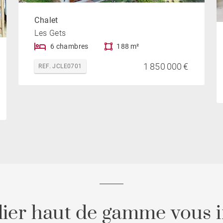
Chalet
Les Gets
6 chambres
188 m²
1 850 000 €
REF. JCLE0701
ier haut de gamme vous i