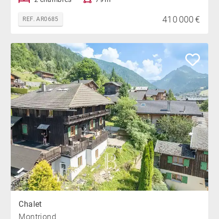
410 000 €
REF. AR0685
Chalet
Montriond