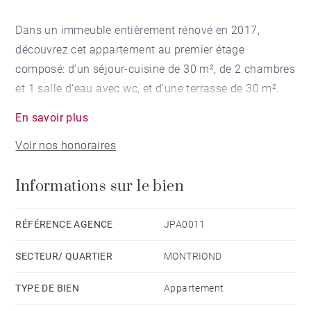
Dans un immeuble entièrement rénové en 2017,
découvrez cet appartement au premier étage
composé: d'un séjour-cuisine de 30 m², de 2 chambres
et 1 salle d'eau avec wc, et d'une terrasse de 30 m².
L'appartement est vendu entièrement meublé et
En savoir plus
équipé. Cave, casier à ski, une place de parking
Voir nos honoraires
couverte et stationnement annexe . La résidence
profite d'une gestion locative depuis 2018 avec
Informations sur le bien
rentabilité assurée.
RÉFÉRENCE AGENCE
JPA0011
SECTEUR/ QUARTIER
MONTRIOND
TYPE DE BIEN
Appartement