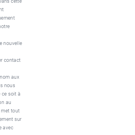
Dans cette
nt
ouement
notre
re nouvelle
er contact
renom aux
us nous
 ce soit à
ion au
 met tout
nement sur
e avec