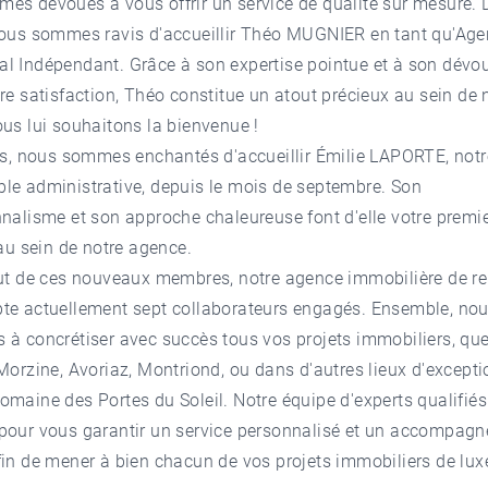
es dévoués à vous offrir un service de qualité sur mesure. 
nous sommes ravis d'accueillir Théo MUGNIER en tant qu'Age
l Indépendant. Grâce à son expertise pointue et à son dév
re satisfaction, Théo constitue un atout précieux au sein de 
us lui souhaitons la bienvenue !
urs, nous sommes enchantés d'accueillir
Émilie LAPORTE
, not
le administrative, depuis le mois de septembre. Son
nalisme et son approche chaleureuse font d'elle votre premi
 au sein de notre agence.
out de ces nouveaux membres, notre agence immobilière de 
te actuellement sept collaborateurs engagés. Ensemble, no
à concrétiser avec succès tous vos projets immobiliers, que
Morzine, Avoriaz, Montriond, ou dans d'autres lieux d'except
maine des Portes du Soleil. Notre équipe d'experts qualifiés
pour vous garantir un service personnalisé et un accompag
in de mener à bien chacun de vos projets immobiliers de lux