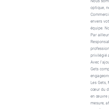
Nous somm
optique, 
Commercia
envers vot
équipe. No
Par aille
Responsab
profession
privilégié
Avec l'aj
Gets comp
engageons 
Les Gets, 
cœur du do
en œuvre 
mesure, af