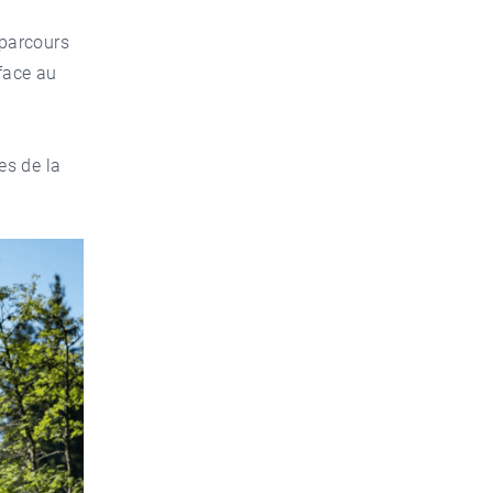
 parcours
face au
es de la