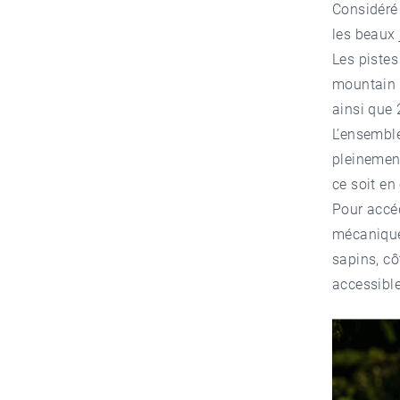
Considéré 
les beaux 
Les pistes
mountain b
ainsi que
L’ensembl
pleinement
ce soit en
Pour accéd
mécanique
sapins, c
accessible