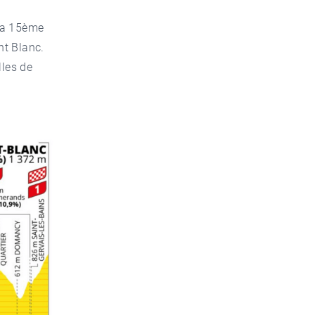
la
15ème
nt Blanc.
lles de