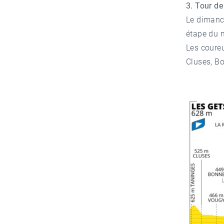
3. Tour de
Le dimanch
étape du 
Les coureu
Cluses, Bo