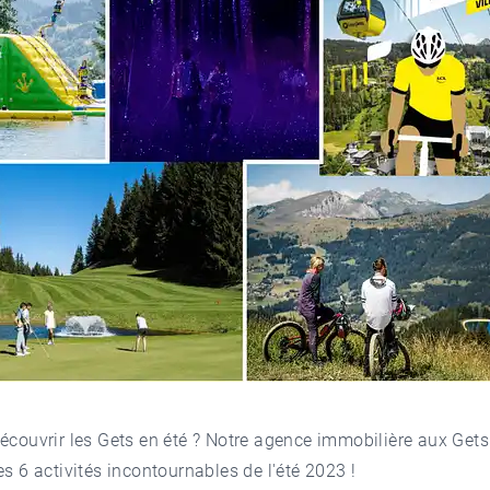
découvrir
les Gets
en été ? Notre
agence immobilière aux Gets
es 6 activités incontournables de l'été 2023 !