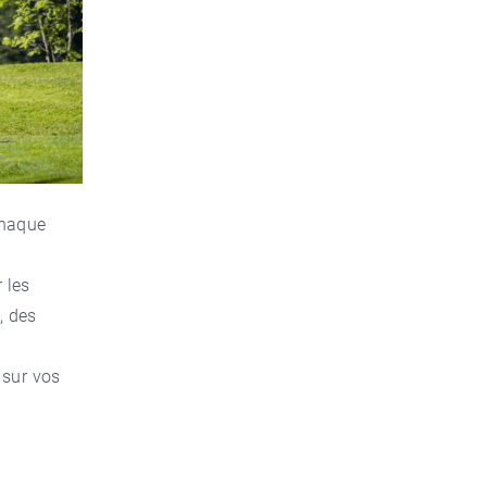
chaque
 les
”, des
 sur vos