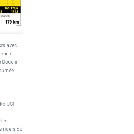
lors avec
nement
e Boucle,
journée
ike UCI
 des
s riders du