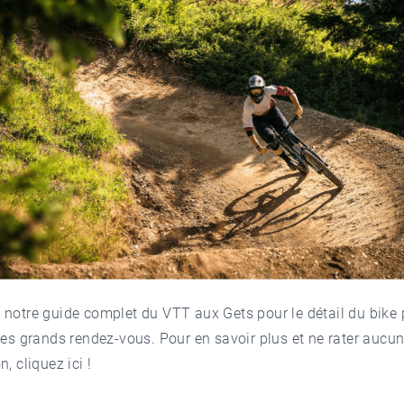
 notre guide complet du VTT aux Gets
pour le détail du bike 
des grands rendez-vous. Pour en savoir plus et ne rater aucu
on,
cliquez ici
!