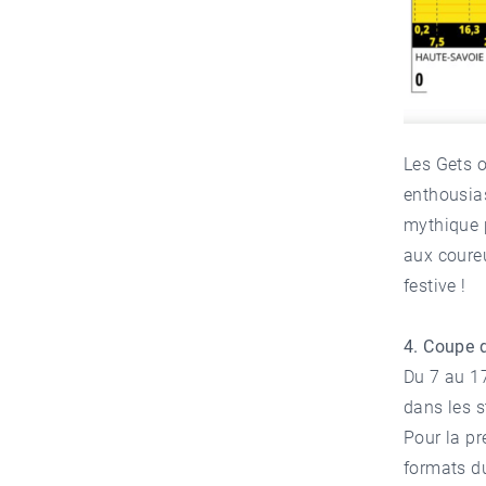
Les Gets o
enthousia
mythique p
aux coureu
festive !
4. Coupe 
Du 7 au 1
dans les
s
Pour la pr
formats du