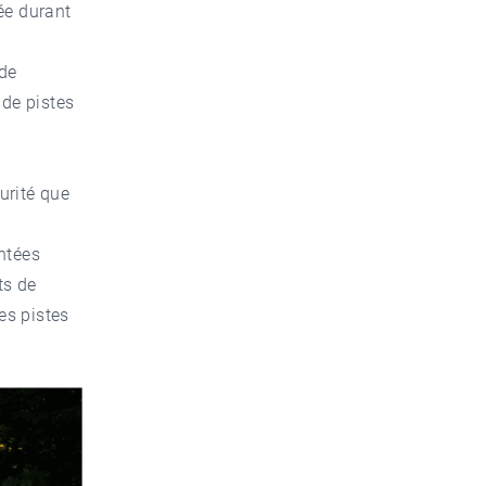
ée durant
 de
 de pistes
urité que
ntées
ts de
es pistes