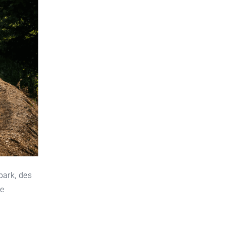
park, des
ne