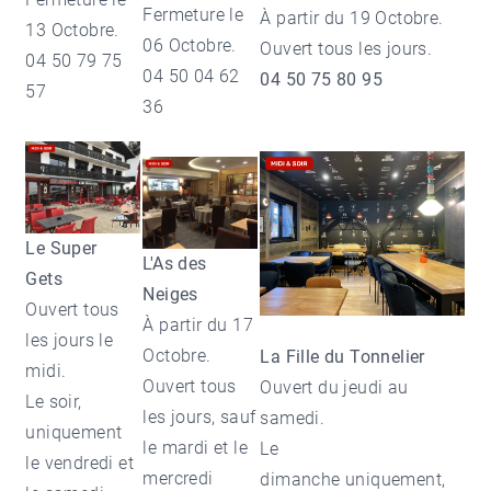
Fermeture le
À partir du 19 Octobre.
13 Octobre.
06 Octobre.
Ouvert tous les jours.
04 50 79 75
04 50 04 62
04 50 75 80 95
57
36
Le Super
L'As des
Gets
Neiges
Ouvert tous
À partir du 17
les jours le
Octobre.
La Fille du Tonnelier
midi.
Ouvert tous
Ouvert du jeudi au
Le soir,
les jours, sauf
samedi.
uniquement
le mardi et le
Le
le vendredi et
mercredi
dimanche uniquement,