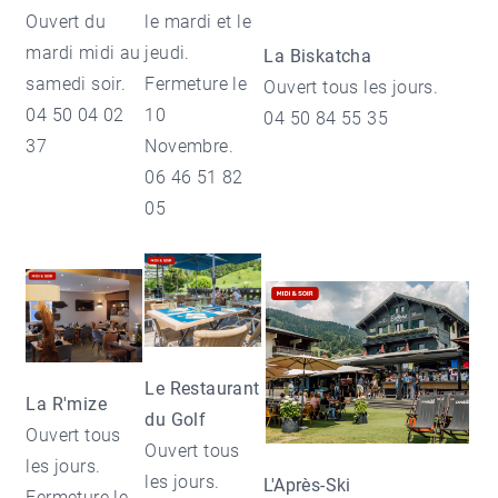
Ouvert du
le mardi et le
mardi midi au
jeudi.
La Biskatcha
samedi soir.
Fermeture le
Ouvert tous les jours.
04 50 04 02
10
04 50 84 55 35
37
Novembre.
06 46 51 82
05
Le Restaurant
La R'mize
du Golf
Ouvert tous
Ouvert tous
les jours.
les jours.
L'Après-Ski
Fermeture le