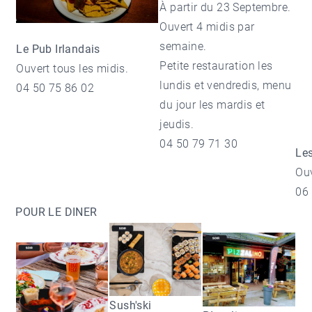
À partir du 23 Septembre.
Ouvert 4 midis par
semaine.
Le Pub Irlandais
Petite restauration les
Ouvert tous les midis.
lundis et vendredis, menu
04 50 75 86 02
du jour les mardis et
jeudis.
04 50 79 71 30
Les
Ouv
06
POUR LE DINER
Sush'ski