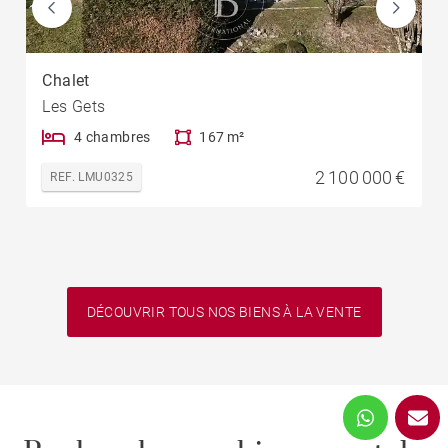
Chalet
Les Gets
4 chambres
167 m²
2 100 000 €
REF. LMU0325
DÉCOUVRIR TOUS NOS BIENS À LA VENTE