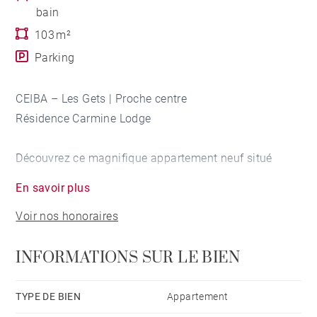
bain
103 m²
Parking
CEIBA – Les Gets | Proche centre
Résidence Carmine Lodge
Découvrez ce magnifique appartement neuf situé
dans la résidence confidentielle Carmine Lodge, aux
En savoir plus
Gets. Pensé pour offrir un séjour alliant élégance,
Voir nos honoraires
confort et prestations haut de gamme, ce bien
constitue le pied-à-terre idéal pour profiter pleinement
INFORMATIONS SUR LE BIEN
de la montagne en toute saison.
Idéalement situé à proximité immédiate du centre de
TYPE DE BIEN
Appartement
la station et du front de neige, l’appartement permet