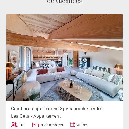
de vacances
L’appartement bénéficie également d’un espace
extérieur agréable, parfait pour profiter de l’air pur
alpin et des vues environnantes. Pour un confort
absolu, vous disposerez d’une connexion Wi-Fi haut
débit, d’un lave-linge et d’un sèche-linge, ainsi que de
nombreux équipements pensés pour faciliter votre
séjour.
Côté bien-être, le logement se distingue par la
présence d’un jacuzzi, véritable invitation à la détente
après une journée sur les pistes ou en randonnée. Un
local à skis sécurisé ainsi qu'une places de parking
couvertes privatives dans la résidence viennent
Cambara-appartement-8pers-proche centre
compléter ces prestations.
Les Gets - Appartement
10
4 chambres
90 m²
Réunissant emplacement privilégié, prestations de