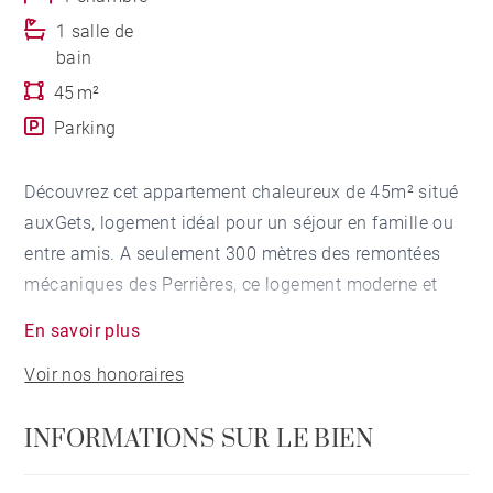
1 salle de
bain
45 m²
Parking
Découvrez cet appartement chaleureux de 45m² situé
auxGets, logement idéal pour un séjour en famille ou
entre amis. A seulement 300 mètres des remontées
mécaniques des Perrières, ce logement moderne et
élégamment meublé offre un accès direct aux pistes
En savoir plus
de ski.
Voir nos honoraires
L'intérieur a été soigneusement aménagé pour votre
INFORMATIONS SUR LE BIEN
confort, avec une cuisine entièrement équipée
comprenant un réfrigérateur, four, lave-vaisselle,