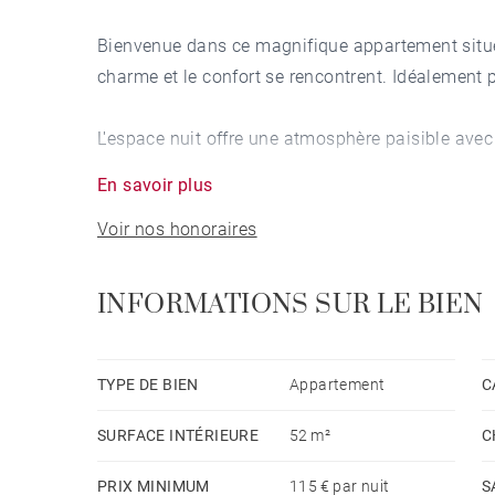
Bienvenue dans ce magnifique appartement situé
charme et le confort se rencontrent. Idéalement p
L'espace nuit offre une atmosphère paisible avec 
En savoir plus
Une chambre élégante équipée d'un lit double de 
Voir nos honoraires
douche attenante.
Une petite chambre cabine offrant un lit double 
Une salle de douche supplémentaire avec WC.
INFORMATIONS SUR LE BIEN
L'espace jour, élégant, se compose de :
TYPE DE BIEN
Appartement
C
Une cuisine entièrement équipée, prête à accueilli
SURFACE INTÉRIEURE
52 m²
C
Un espace salle à manger pour des repas conviv
Un salon TV confortable avec accès à une terras
PRIX MINIMUM
115 € par nuit
S