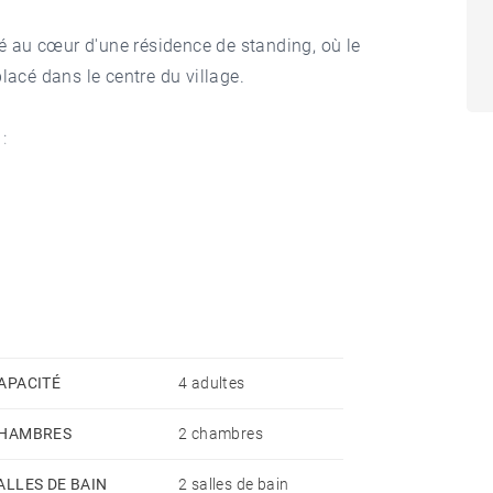
 au cœur d'une résidence de standing, où le
lacé dans le centre du village.
:
160, dotée d'un accès à la terrasse et d'une salle de
de 140.
APACITÉ
4 adultes
r vos talents culinaires.
HAMBRES
2 chambres
iaux.
se, idéal pour des moments de détente.
ALLES DE BAIN
2 salles de bain