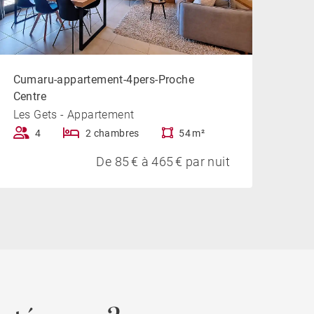
Cumaru-appartement-4pers-Proche
Centre
Les Gets - Appartement
4
2 chambres
54 m²
De 85 € à 465 € par nuit