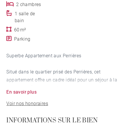
2 chambres
1 salle de
bain
60 m²
Parking
Superbe Appartement aux Perrières
Situé dans le quartier prisé des Perrières, cet
appartement offre un cadre idéal pour un séjour à la
montagne. À moins de 5 minutes des pistes de ski, il
En savoir plus
permet un accès rapide aux remontées mécaniques
Voir nos honoraires
tout en offrant un environnement calme et agréable.
INFORMATIONS SUR LE BIEN
Avec sa grande terrasse, il propose un magnifique
panorama sur les pistes, idéal pour profiter de