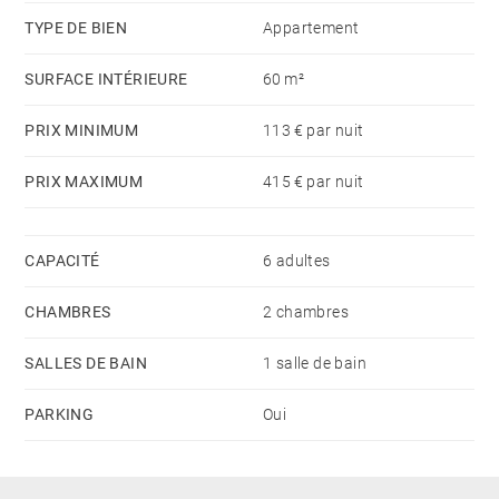
moments de détente en plein air. L’intérieur chaleureux
TYPE DE BIEN
Appartement
et bien équipé assure un confort optimal pour
SURFACE INTÉRIEURE
60 m²
accueillir jusqu’à 6 personnes.
PRIX MINIMUM
113 € par nuit
Que ce soit pour des vacances au ski, des randonnées
PRIX MAXIMUM
415 € par nuit
en montagne ou simplement pour se ressourcer, cet
appartement constitue une option parfaite pour un
séjour réussi.
CAPACITÉ
6 adultes
Hébergeur adhérent au Multi Pass Portes du Soleil.
CHAMBRES
2 chambres
SALLES DE BAIN
1 salle de bain
PARKING
Oui