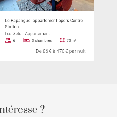
Le Papangue- appartement-5pers-Centre
Station
Les Gets - Appartement
6
3 chambres
73 m²
De 86 € à 470 € par nuit
ntéresse ?