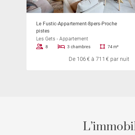
matériel de puériculture.
Alliant confort moderne, prestations de qualité
Le Fustic-Appartement-8pers-Proche
constitue une adresse idéale pour découvrir Les 
pistes
saison.
Les Gets - Appartement
8
3 chambres
74 m²
Animaux non acceptés. Appartement non-fumeur
De 106 € à 711 € par nuit
L’immobil