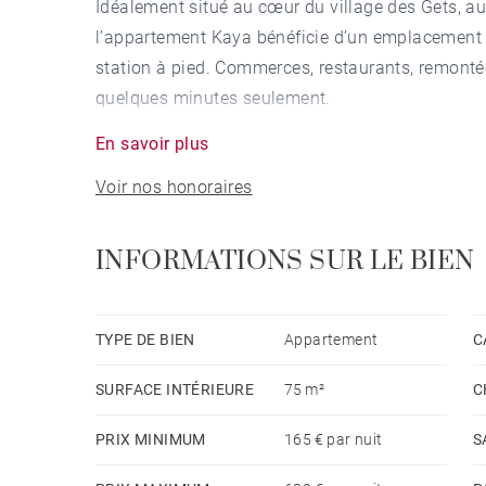
Idéalement situé au cœur du village des Gets, au
l’appartement Kaya bénéficie d’un emplacement pr
station à pied. Commerces, restaurants, remont
quelques minutes seulement.
En savoir plus
D’une superficie d’environ 75 m², cet élégant a
Voir nos honoraires
accueillir jusqu’à six personnes dans un cadre
en fait une adresse idéale pour les familles com
L’entrée dessert un coin montagne équipé de lits
INFORMATIONS SUR LE BIEN
de vie lumineuse réunissant salon, salle à mange
balcons prolongent harmonieusement les espaces 
à l’ensemble.
TYPE DE BIEN
Appartement
C
SURFACE INTÉRIEURE
75 m²
C
L’espace nuit se compose de deux chambres doub
douche attenante. Les deux chambres sont équip
PRIX MINIMUM
165 € par nuit
S
être configuré en un grand lit double ou en deux 