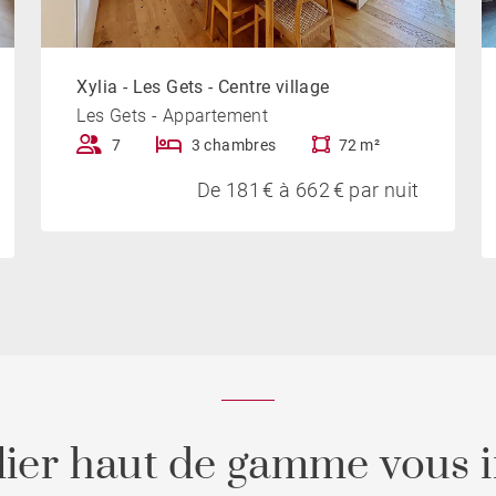
 et emplacement recherché, l’appartement Kaya
Xylia - Les Gets - Centre village
Gets et profiter pleinement de la montagne en toute
Les Gets - Appartement
7
3 chambres
72 m²
De 181 € à 662 € par nuit
.
ier haut de gamme vous i