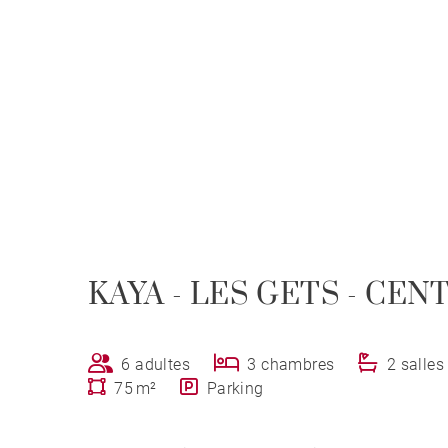
KAYA - LES GETS - CEN
6 adultes
3 chambres
2 salles
75 m²
Parking