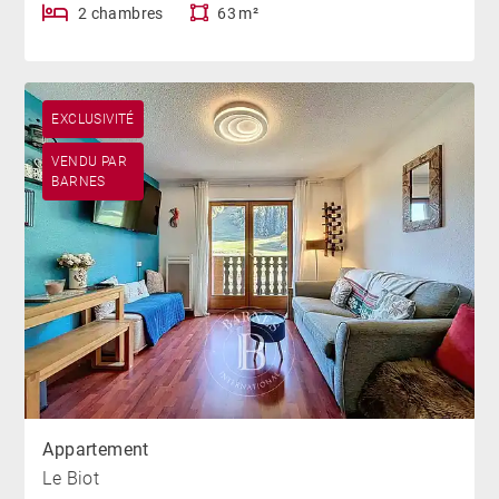
2 chambres
63 m²
EXCLUSIVITÉ
VENDU PAR
BARNES
Appartement
Le Biot