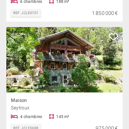
6 chambres
188 m²
1 850 000 €
REF. JCLE0701
Maison
Seytroux
4 chambres
145 m²
975 000 €
REF. JCLE0688