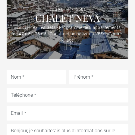
LES GETS (74260)
CHALET NÉVÂ
Exclusivité - Les Gets - Programme de 8 appartements
de 47 m² à 75 m² - Construction neuve en VEFA - Centre
village