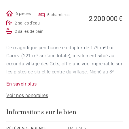
6 pièces
5 chambres
2 200 000 €
2 salles d'eau
2 salles de bain
Ce magnifique penthouse en duplex de 179 m² Loi
Carrez (221 m² surface totale), idéalement situé au
cœur du village des Gets, offre une vue imprenable sur
les pistes de ski et le centre du village. Niché au 3ᵉ
étage avec ascenseur d'une résidence récente (2020),
En savoir plus
il séduit par son élégante décoration mêlant bois brûlé
Voir nos honoraires
et finitions haut de gamme.
Informations sur le bien
Dès l’entrée, un spacieux vestiaire donne le ton. La
cuisine entièrement équipée s’ouvre sur un
spectaculaire séjour, baigné de lumière et
RÉFÉRENCE AGENCE
LMU0505