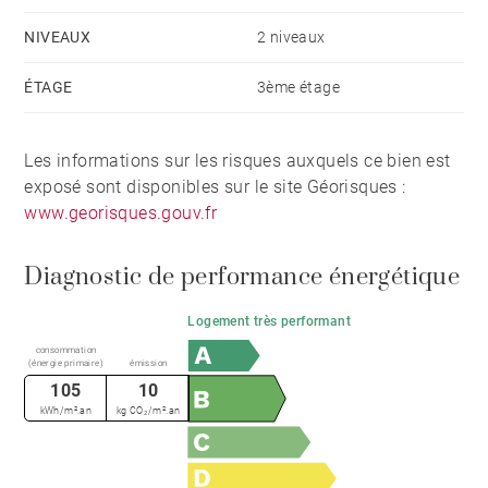
bien-être avec piscine intérieure chauffée, sauna,
NIVEAUX
2 niveaux
hammam et spa (avec un supplément de charges de
85€ par mois), ainsi qu'une salle d'équipement et un
ÉTAGE
3ème étage
ski-shop.
Les informations sur les risques auxquels ce bien est
exposé sont disponibles sur le site Géorisques :
www.georisques.gouv.fr
Diagnostic de performance énergétique
Logement très performant
consommation
(énergie primaire)
émission
105
10
kWh/m².an
kg CO₂/m².an