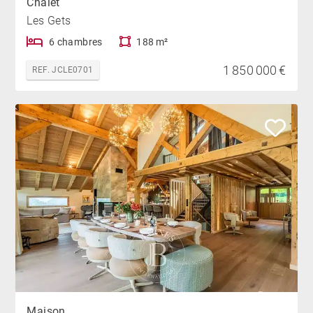
Chalet
Les Gets
6 chambres
188 m²
1 850 000 €
REF. JCLE0701
Maison