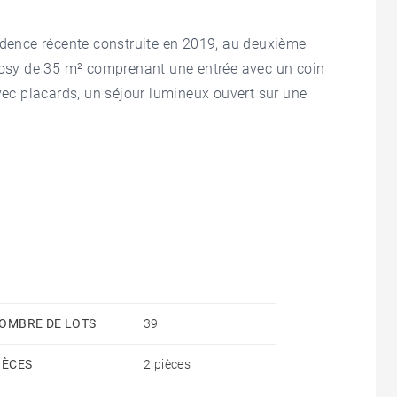
sidence récente construite en 2019, au deuxième
 cosy de 35 m² comprenant une entrée avec un coin
c placards, un séjour lumineux ouvert sur une
cuisine fonctionnelle.
et un casier à ski viennent compléter ce bien.
OMBRE DE LOTS
39
IÈCES
2 pièces