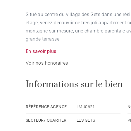
Situé au centre du village des Gets dans une ré
étage, venez découvrir ce très joli appartement
montagne sur mesure, une chambre parentale ave
grande terrasse.
En savoir plus
Vous apprécierez préparer de bons plats dans la 
Voir nos honoraires
Le bien est vendu entièrement meublé et équipé.
Informations sur le bien
Un box fermé sous la résidence, une grande cave 
Loi Carrez et DPE en cours.
RÉFÉRENCE AGENCE
LMU0621
N
SECTEUR/ QUARTIER
LES GETS
P