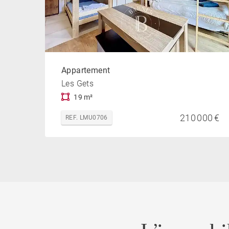
Appartement
Les Gets
19 m²
210 000 €
REF. LMU0706