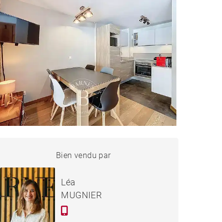
APPARTEMENT LES GETS -
Bien vendu par
Vendu
35 M²
Léa
MUGNIER