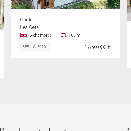
Chalet
Les Gets
6 chambres
188 m²
1 850 000 €
REF. JCLE0701