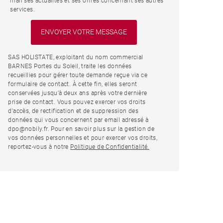
mail ses actualités et ses offres concernant ses autres
services.
SAS HOLISTATE, exploitant du nom commercial
BARNES Portes du Soleil, traite les données
recueillies pour gérer toute demande reçue via ce
formulaire de contact. À cette fin, elles seront
conservées jusqu’à deux ans après votre dernière
prise de contact. Vous pouvez exercer vos droits
d'accès, de rectification et de suppression des
données qui vous concernent par email adressé à
dpo@nobily.fr. Pour en savoir plus sur la gestion de
vos données personnelles et pour exercer vos droits,
reportez-vous à notre
Politique de Confidentialité.