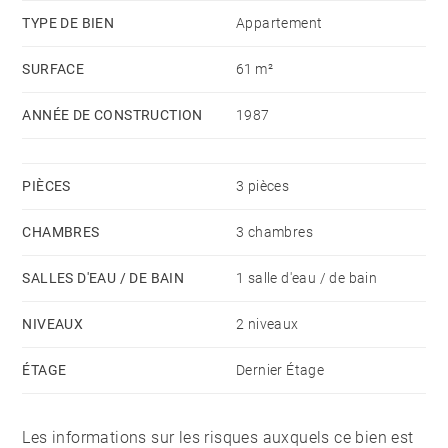
TYPE DE BIEN
Appartement
L’appartement profite d’un balcon-terrasse abrité.
SURFACE
61 m²
La vue dégagée et l’orientation sud-ouest permettront
ANNÉE DE CONSTRUCTION
1987
de passer d’agréable moments en famille ou entre
amis.
Un casier à skis complète ce bien fonctionnel,
PIÈCES
3 pièces
impeccable, aux finitions soignées et vendu
CHAMBRES
3 chambres
entièrement meublé, prêt à vivre.
SALLES D'EAU / DE BAIN
1 salle d'eau / de bain
NIVEAUX
2 niveaux
ÉTAGE
Dernier Étage
Les informations sur les risques auxquels ce bien est