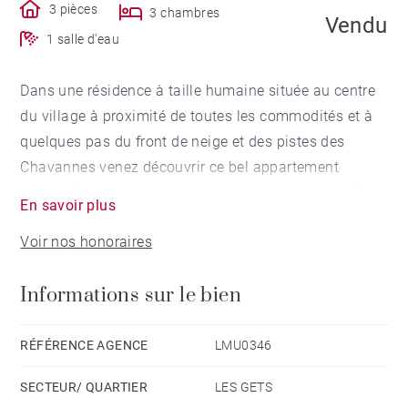
3 pièces
3 chambres
Vendu
1 salle d'eau
Dans une résidence à taille humaine située au centre
du village à proximité de toutes les commodités et à
quelques pas du front de neige et des pistes des
Chavannes venez découvrir ce bel appartement
duplex T3 + coin montagne de 60 m² Loi Carrez, (73
En savoir plus
m² de surface totale).
Voir nos honoraires
Au dernier étage, il se compose: d’une entrée, ouvrant
Informations sur le bien
sur une cuisine, un grand séjour très cosy, salle à
manger, d’une salle de douche. A l'étage supérieur, une
chambre enfant avec un lit simple, et de 2 chambres
RÉFÉRENCE AGENCE
LMU0346
doubles. Un coin mezzanine peut faire office de
SECTEUR/ QUARTIER
LES GETS
couchage et / ou salle de jeu enfant.