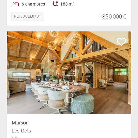
6 chambres
188 m²
1 850 000 €
REF. JCLE0701
Maison
Les Gets