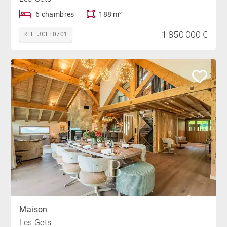
6 chambres
188 m²
1 850 000 €
REF. JCLE0701
Maison
Les Gets