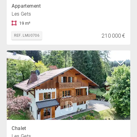
Appartement
Les Gets
19 m²
210 000 €
REF. LMU0706
Chalet
Les Gets