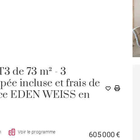
T3 de 73 m² - 3
ée incluse et frais de
dence EDEN WEISS en
n
Voir le programme
605 000 €