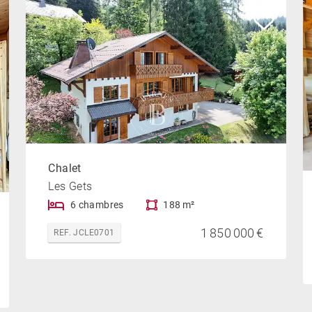
Chalet
Les Gets
6 chambres
188 m²
1 850 000 €
REF. JCLE0701