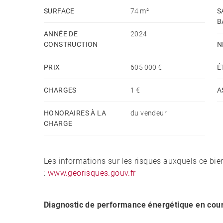
SURFACE
74 m²
S
B
ANNÉE DE
2024
CONSTRUCTION
N
PRIX
605 000 €
É
CHARGES
1 €
A
HONORAIRES À LA
du vendeur
CHARGE
Les informations sur les risques auxquels ce bie
:
www.georisques.gouv.fr
Diagnostic de performance énergétique en cou