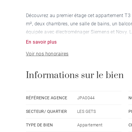
Découvrez au premier étage cet appartement T3 
m², deux chambres, une salle de bains, un balcon
équipée avec électroménager Siemens et Novy. Les
En savoir plus
Voir nos honoraires
Informations sur le bien
RÉFÉRENCE AGENCE
JPA0044
N
SECTEUR/ QUARTIER
LES GETS
P
TYPE DE BIEN
Appartement
C