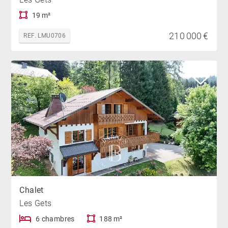
19 m²
210 000 €
REF. LMU0706
Chalet
Les Gets
6 chambres
188 m²