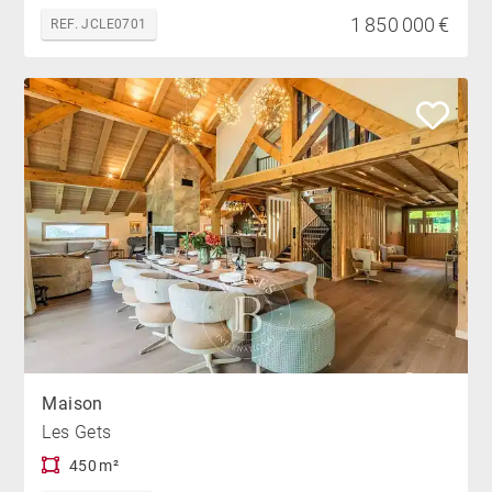
1 850 000 €
REF. JCLE0701
Maison
Les Gets
450 m²