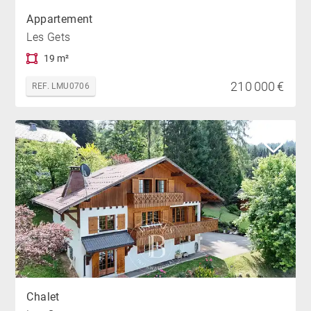
Appartement
Les Gets
19 m²
210 000 €
REF. LMU0706
Chalet