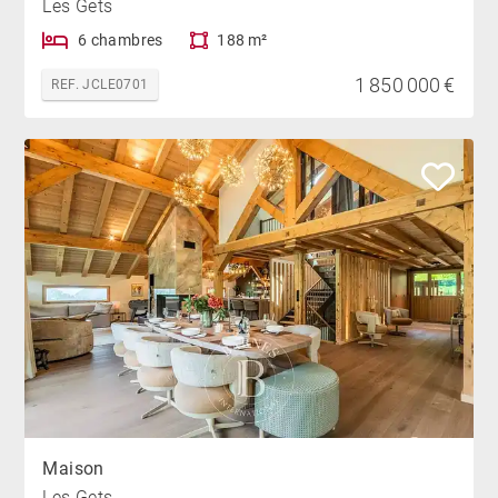
Les Gets
6 chambres
188 m²
1 850 000 €
REF. JCLE0701
Maison
Les Gets