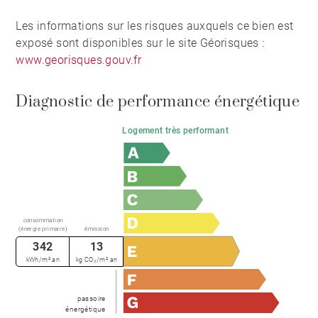
situe à seulement 80 mètres.
Les informations sur les risques auxquels ce bien est
exposé sont disponibles sur le site Géorisques :
Contactez-nous pour plus d’informations.
www.georisques.gouv.fr
Diagnostic de performance énergétique
Logement très performant
consommation
(énergie primaire)
émission
342
13
kWh/m².an
kg CO₂/m².an
passoire
énergétique