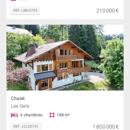
210 000 €
REF. LMU0706
Chalet
Les Gets
6 chambres
188 m²
1 850 000 €
REF. JCLE0701