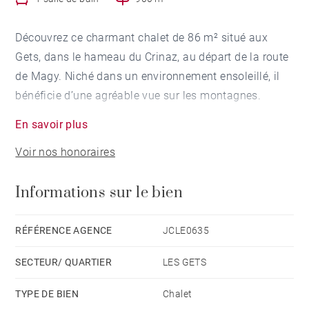
Découvrez ce charmant chalet de 86 m² situé aux
Gets, dans le hameau du Crinaz, au départ de la route
de Magy. Niché dans un environnement ensoleillé, il
bénéficie d’une agréable vue sur les montagnes.
En savoir plus
Le chalet a été agrandi et rénové en 2002.
Voir nos honoraires
Le chalet est accessible par une allée goudronnée
Informations sur le bien
depuis la route en contrebas, bordée de végétation et
menant également à un cabanon de jardin.
RÉFÉRENCE AGENCE
JCLE0635
Édifié sur trois niveaux, il se compose comme suit :
SECTEUR/ QUARTIER
LES GETS
Au rez-de-jardin, vous trouverez un garage avec
TYPE DE BIEN
Chalet
buanderie et ski room. De l’autre côté, une chambre