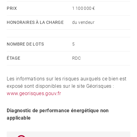
PRIX
1 100 000 €
Un ascenseur dessert les différents niveaux.
HONORAIRES À LA CHARGE
du vendeur
Frais de notaire réduit et récupération de TVA
possible.
NOMBRE DE LOTS
5
Contactez-nous pour obtenir les plans et la notice
ÉTAGE
RDC
descriptive.
Les informations sur les risques auxquels ce bien est
exposé sont disponibles sur le site Géorisques :
www.georisques.gouv.fr
Diagnostic de performance énergétique non
applicable