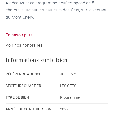
À découvrir : ce programme neuf composé de 5
chalets, situé sur les hauteurs des Gets, sur le versant
du Mont Chéry.
Les chalets sont construits en bois et en pierre locale
En savoir plus
par un constructeur de la région.
Voir nos honoraires
Réalisés en copropriété, ils proposent des surfaces
Informations sur le bien
habitables allant de 104 à 141 m². Chaque chalet est
livré avec une place de parking couverte, une place de
stationnement extérieure, un casier à skis ainsi qu’un
RÉFÉRENCE AGENCE
JCLE0625
garage à vélos commun aux 5 chalets.
SECTEUR/ QUARTIER
LES GETS
Un arrêt navette se situe à proximité immédiate, et
TYPE DE BIEN
Programme
vous rejoindrez le centre du village en 15 minutes à
ANNÉE DE CONSTRUCTION
2027
pied.