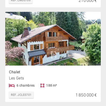
210 000 €
REF. LMU0706
Chalet
Les Gets
6 chambres
188 m²
1 850 000 €
REF. JCLE0701