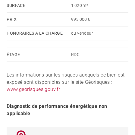
SURFACE
1 020 m²
Réglementation pour les zones UH :
- 5m de retrait par rapport à la voirie
PRIX
993 000 €
- 6m de retrait par rapport aux constructions voisines
- 10m maximum au faîtage
HONORAIRES À LA CHARGE
du vendeur
- 450m² visibles maximum (hors sous-sol)
ÉTAGE
RDC
Les informations sur les risques auxquels ce bien est
exposé sont disponibles sur le site Géorisques :
www.georisques.gouv.fr
Diagnostic de performance énergétique non
applicable