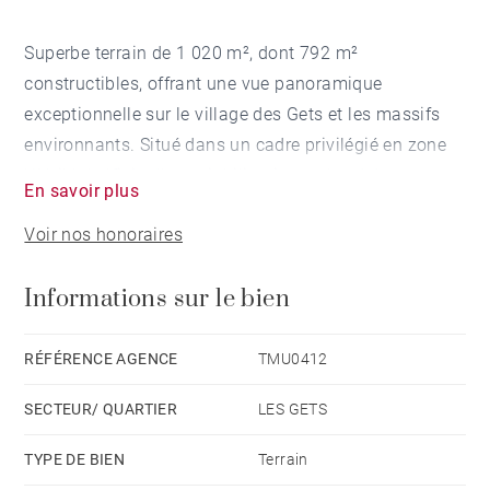
Superbe terrain de 1 020 m², dont 792 m²
constructibles, offrant une vue panoramique
exceptionnelle sur le village des Gets et les massifs
environnants. Situé dans un cadre privilégié en zone
UH, il bénéficie d’une viabilisation en bord de route,
En savoir plus
garantissant une facilité d’aménagement pour votre
Voir nos honoraires
futur projet immobilier.
Informations sur le bien
Avec une emprise au sol permettant la construction
d’un chalet d’environ 300 m², ce terrain représente une
opportunité rare pour concrétiser un projet sur mesure,
RÉFÉRENCE AGENCE
TMU0412
alliant confort, élégance et nature. Idéal pour une
SECTEUR/ QUARTIER
LES GETS
résidence principale ou secondaire, il séduira les
amateurs d’authenticité et de paysages d’exception.
TYPE DE BIEN
Terrain