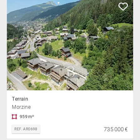
Terrain
Morzine
959 m²
735 000 €
REF. AR0698