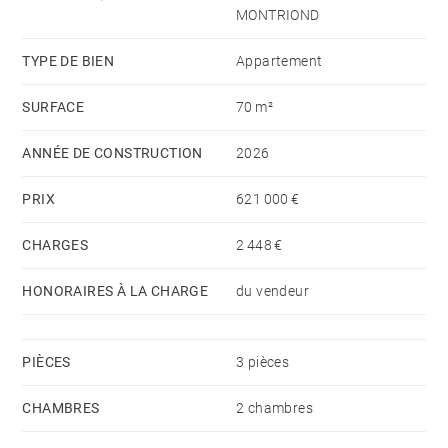
qu'une cave en sous-sol et un local à vélo sécurisé
MONTRIOND
commun.
TYPE DE BIEN
Appartement
SURFACE
70 m²
ANNÉE DE CONSTRUCTION
2026
PRIX
621 000 €
CHARGES
2 448 €
HONORAIRES À LA CHARGE
du vendeur
PIÈCES
3 pièces
CHAMBRES
2 chambres