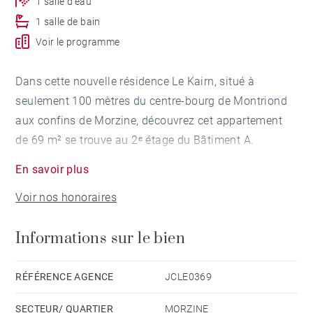
1 salle d'eau
1 salle de bain
Voir le programme
Dans cette nouvelle résidence Le Kairn, situé à
seulement 100 mètres du centre-bourg de Montriond
aux confins de Morzine, découvrez cet appartement
de 69 m² se trouve au 2ᵉ étage du Bâtiment A.
En savoir plus
Orienté nord-est / sud-est, il se compose d'une entrée
Voir nos honoraires
avec placard, d'une salle de bain, de WC séparés,
d'une chambre avec placard, d'une seconde chambre
Informations sur le bien
avec salle de douche attenante et d'une pièce de vie
avec une cuisine ouverte sur le séjour, donnant accès
à une terrasse de 10 m².
RÉFÉRENCE AGENCE
JCLE0369
Sont également inclus, 2 places de parking ainsi
SECTEUR/ QUARTIER
MORZINE