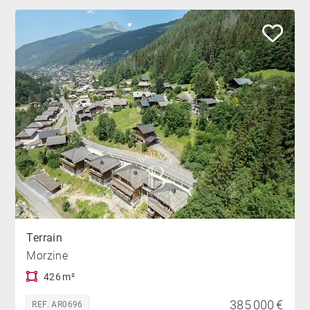
Terrain
Morzine
426 m²
385 000 €
REF. AR0696