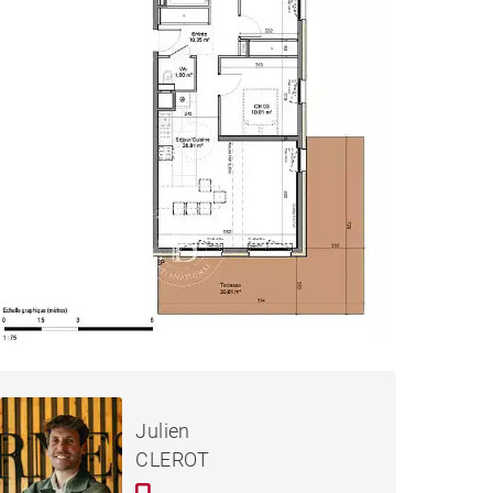
707 000 €
APPARTEMENT MORZINE -
Julien
82 M²
CLEROT