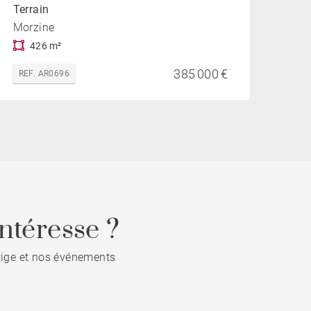
Terrain
Morzine
426 m²
385 000 €
REF. AR0696
ntéresse ?
stige et nos événements