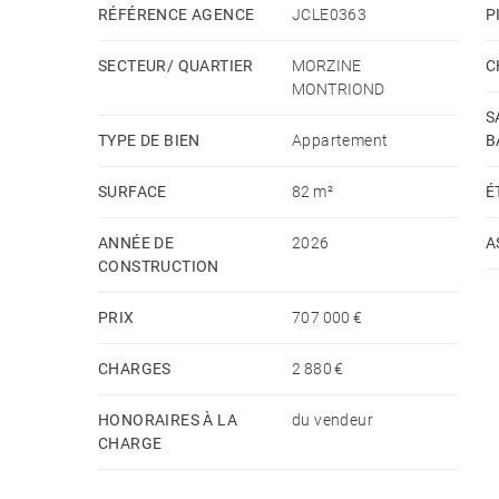
RÉFÉRENCE AGENCE
JCLE0363
P
SECTEUR/ QUARTIER
MORZINE
C
MONTRIOND
S
TYPE DE BIEN
Appartement
B
SURFACE
82 m²
É
ANNÉE DE
2026
A
CONSTRUCTION
PRIX
707 000 €
CHARGES
2 880 €
HONORAIRES À LA
du vendeur
CHARGE