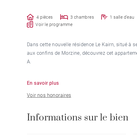
4 pièces
3 chambres
1 salle d'eau
Voir le programme
Dans cette nouvelle résidence Le Kairn, situé à
aux confins de Morzine, découvrez cet apparteme
A.
Orienté nord-est / sud-est, il se compose d'une 
En savoir plus
chambres dont 1 avec placard et 1 avec salle de 
Voir nos honoraires
d'une pièce de vie avec une cuisine ouverte sur 
doublement exposée.
Sont également inclus, 3 places de parking ainsi
Informations sur le bien
commun.