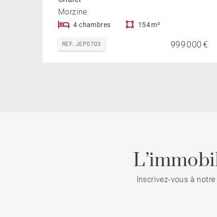
Morzine
4 chambres
154 m²
999 000 €
REF. JEP0703
L’immobil
Inscrivez-vous à notre