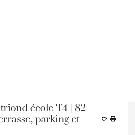
riond école T4 | 82
errasse, parking et