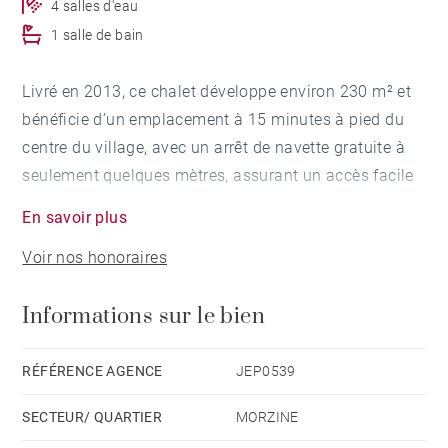
4 salles d'eau
1 salle de bain
Livré en 2013, ce chalet développe environ 230 m² et
bénéficie d’un emplacement à 15 minutes à pied du
centre du village, avec un arrêt de navette gratuite à
seulement quelques mètres, assurant un accès facile
aux pistes et à l’ensemble de la station.
En savoir plus
Voir nos honoraires
Réparti sur trois niveaux, le chalet offre une
distribution équilibrée et fonctionnelle. Les deux
Informations sur le bien
niveaux supérieurs accueillent cinq chambres en
suite, ainsi qu’un espace de vie lumineux composé
d’un séjour avec poêle à bois, d’une salle à manger et
RÉFÉRENCE AGENCE
JEP0539
d’une cuisine contemporaine entièrement équipée. Les
SECTEUR/ QUARTIER
MORZINE
volumes et les ouvertures apportent une atmosphère