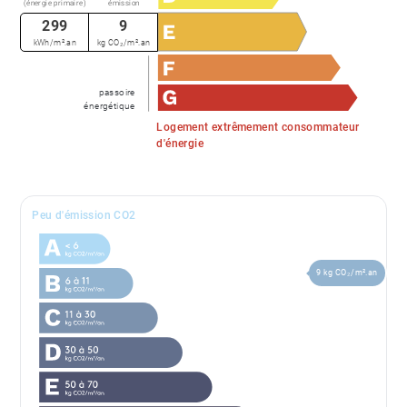
(énergie primaire)
émission
299
9
kWh/m².an
kg CO₂/m².an
passoire
énergétique
Logement extrêmement consommateur
d'énergie
Peu d'émission CO2
9 kg CO₂/m².an