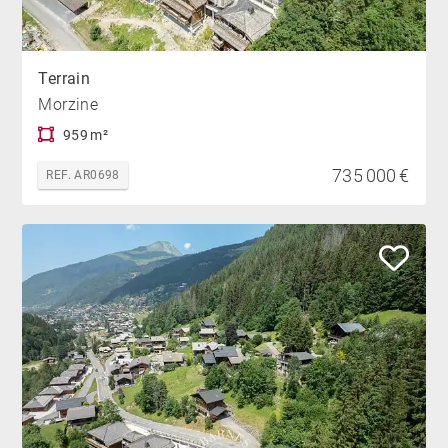
Terrain
Morzine
959 m²
735 000 €
REF. AR0698