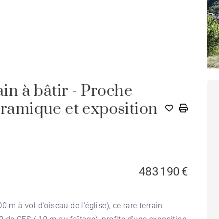
ain à bâtir - Proche
oramique et exposition
483 190 €
 m à vol d'oiseau de l'église), ce rare terrain