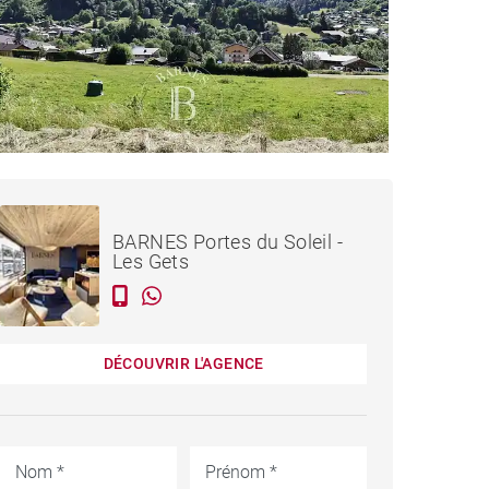
483 190 €
TERRAIN SAINT-JEAN-
D'AULPS - 1 842 M²
BARNES Portes du Soleil -
Les Gets
DÉCOUVRIR L'AGENCE