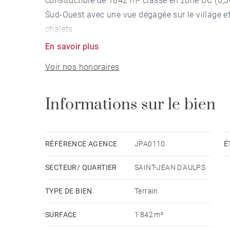
constructible de 1842 m² classé en zone UC (0,30
Sud-Ouest avec une vue dégagée sur le village et
chalets.
En savoir plus
Voir nos honoraires
Informations sur le bien
RÉFÉRENCE AGENCE
JPA0110
É
SECTEUR/ QUARTIER
SAINT-JEAN D'AULPS
TYPE DE BIEN
Terrain
SURFACE
1 842 m²