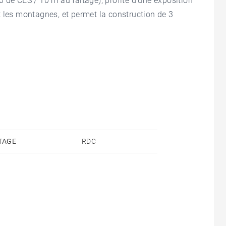
 de CES / 10 m au faîtage), profite d'une exposition
 les montagnes, et permet la construction de 3
TAGE
RDC