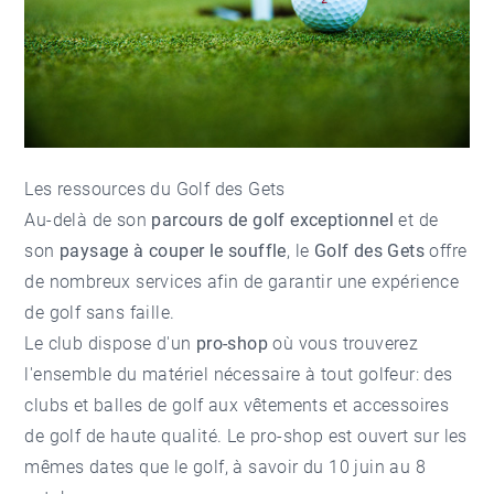
Les ressources du Golf des Gets
Au-delà de son
parcours de golf exceptionnel
et de
son
paysage à couper le souffle
, le
Golf des Gets
offre
de nombreux services afin de garantir une expérience
de golf sans faille.
Le club dispose d'un
pro-shop
où vous trouverez
l'ensemble du matériel nécessaire à tout golfeur: des
clubs et balles de golf aux vêtements et accessoires
de golf de haute qualité. Le pro-shop est ouvert sur les
mêmes dates que le golf, à savoir du 10 juin au 8