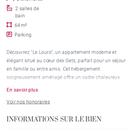
2 salles de
bain
64 m²
Parking
Découvrez "Le Louro", un appartement moderne et
élégant situé au cœur des Gets, parfait pour un séjour
en famille ou entre amis. Cet hébergement
soigneusement aménagé offre un cadre chaleureux
pour 6 personnes.
En savoir plus
Voir nos honoraires
L'appartement de 64m² dispose de deux chambres
confortables avec un total de 3 lits, dont 1 lit double, 2
INFORMATIONS SUR LE BIEN
lits simples et un canapé-lit. La cuisine entièrement
équipée vous permettra de concocter de délicieux