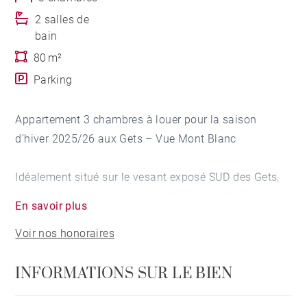
2 salles de
bain
80 m²
Parking
Appartement 3 chambres à louer pour la saison
d’hiver 2025/26 aux Gets – Vue Mont Blanc
Idéalement situé sur le vesant exposé SUD des Gets,
cet appartement lumineux de 80 m² bénéficie d’une
En savoir plus
superbe vue dégagée sur le Mont Blanc et les
Voir nos honoraires
sommets environnants.
INFORMATIONS SUR LE BIEN
Il se compose de trois chambres doubles pouvant
accueillir confortablement jusqu’à 6 personnes.