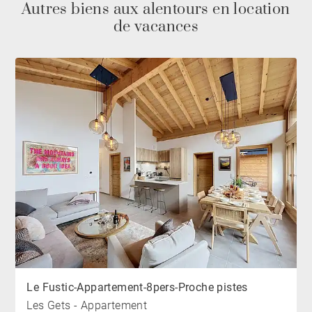
opportunité pour un séjour au cœur des Portes du
Autres biens aux alentours en location
Soleil, dans un cadre alpin privilégié.
de vacances
Le Fustic-Appartement-8pers-Proche pistes
Les Gets - Appartement