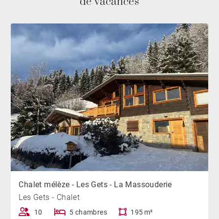
de vacances
centre-ville des Gets, ce chalet bénéficie d'un
emplacement idéal pour explorer la région et profiter
de toutes les activités de montagne qu'elle a à offrir.
Que vous soyez passionné de ski, de randonnée ou
simplement à la recherche d'une escapade paisible en
montagne, ce chalet aux Gets est l'endroit parfait pour
des vacances inoubliables.
Chalet mélèze - Les Gets - La Massouderie
Les Gets - Chalet
10
5 chambres
195 m²