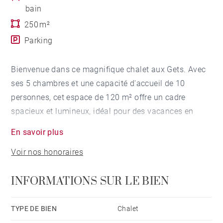
bain
250 m²
Parking
Bienvenue dans ce magnifique chalet aux Gets. Avec
ses 5 chambres et une capacité d'accueil de 10
personnes, cet espace de 120 m² offre un cadre
spacieux et lumineux, idéal pour des vacances en
famille ou entre amis.
En savoir plus
Voir nos honoraires
Dès votre arrivée, vous serez enchanté par la vue
imprenable sur les montagnes depuis le confortable
INFORMATIONS SUR LE BIEN
balcon, où vous pourrez vous détendre. À l'intérieur, la
chaleur et la luminosité vous accueillent dans un
environnement propice à la détente et à la
TYPE DE BIEN
Chalet
convivialité.