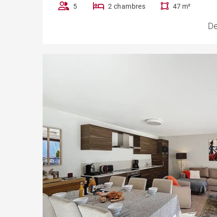
5
2 chambres
47 m²
De