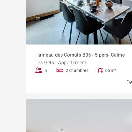
Hameau des Cornuts B05 - 5 pers- Calme
Les Gets - Appartement
5
2 chambres
66 m²
De