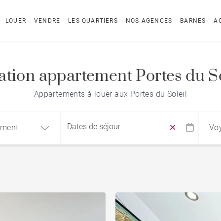
LOUER
VENDRE
LES QUARTIERS
NOS AGENCES
BARNES
A
ation appartement Portes du So
Appartements à louer aux Portes du Soleil
ement
Vo
Recherche par nom du bien
ement
Chalet