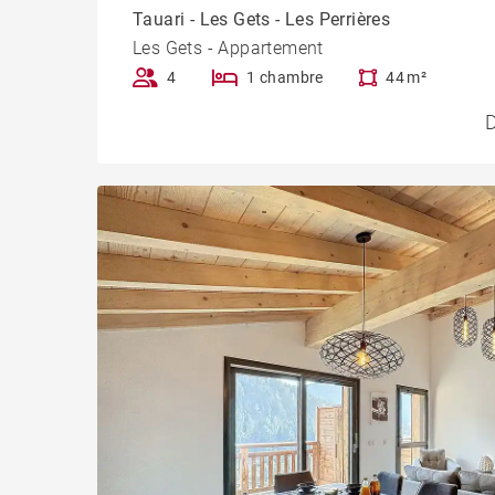
Tauari - Les Gets - Les Perrières
Les Gets - Appartement
4
1 chambre
44 m²
D