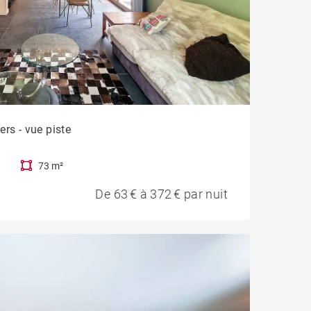
rs - vue piste
73 m²
De 63 € à 372 € par nuit