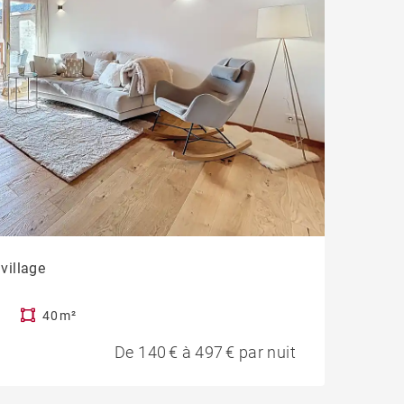
 village
40 m²
De 140 € à 497 € par nuit