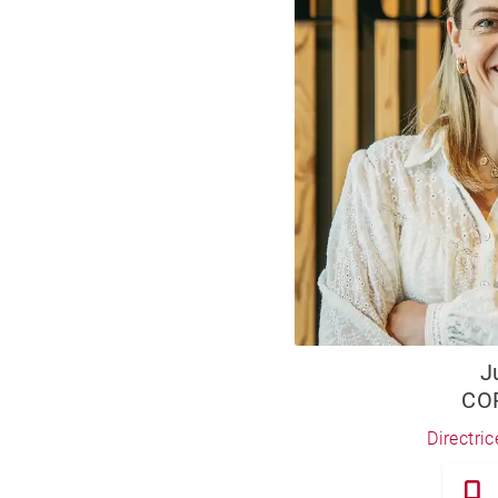
J
CO
Directri