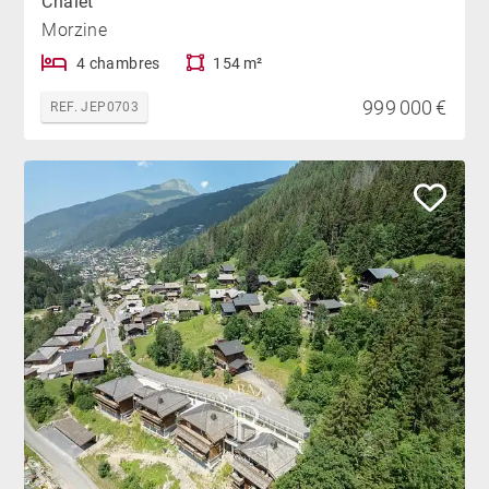
Chalet
Morzine
4 chambres
154 m²
999 000 €
REF. JEP0703