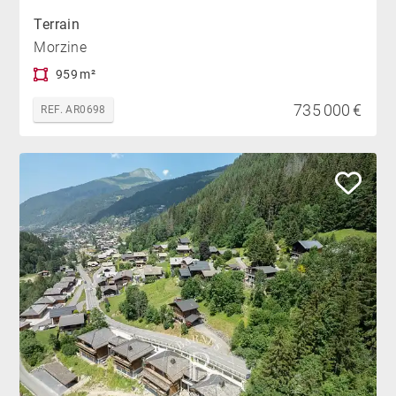
Terrain
Morzine
959 m²
735 000 €
REF. AR0698